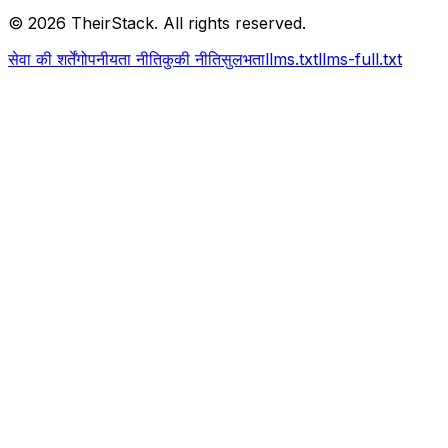
©
2026
TheirStack. All rights reserved.
सेवा की शर्तें
गोपनीयता नीति
कुकी नीति
सुलभता
llms.txt
llms-full.txt