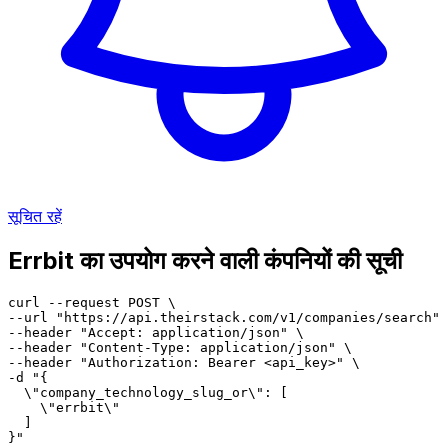
सूचित रहें
Errbit का उपयोग करने वाली कंपनियों की सूची
curl --request POST \

--url "https://api.theirstack.com/v1/companies/search" 
--header "Accept: application/json" \

--header "Content-Type: application/json" \

--header "Authorization: Bearer <api_key>" \

-d "{

  \"company_technology_slug_or\": [

    \"errbit\"

  ]

}"