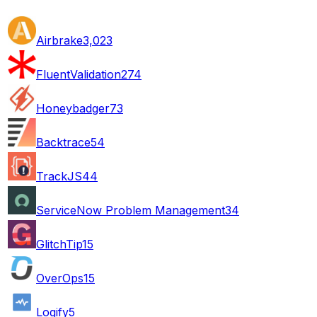
Airbrake
3,023
FluentValidation
274
Honeybadger
73
Backtrace
54
TrackJS
44
ServiceNow Problem Management
34
GlitchTip
15
OverOps
15
Logify
5