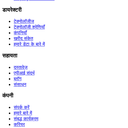
डायरेक्टरी
टेक्नोलॉजीज
टेक्नोलॉजी श्रेणियाँ
कंपनियाँ
खरीद संकेत
हमारे डेटा के बारे में
सहायता
दस्तावेज़
एपीआई संदर्भ
ब्लॉग
संसाधन
कंपनी
संपर्क करें
हमारे बारे में
संबद्ध कार्यक्रम
करियर