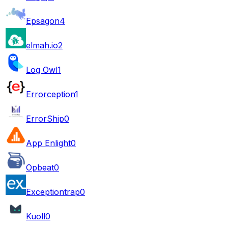
Epsagon
4
elmah.io
2
Log Owl
1
Errorception
1
ErrorShip
0
App Enlight
0
Opbeat
0
Exceptiontrap
0
Kuoll
0