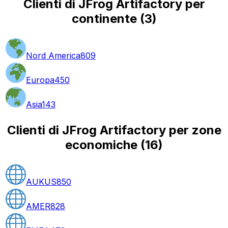
Clienti di JFrog Artifactory per
continente
(
3
)
Nord America
809
Europa
450
Asia
143
Clienti di JFrog Artifactory per zone
economiche
(
16
)
AUKUS
850
AMER
828