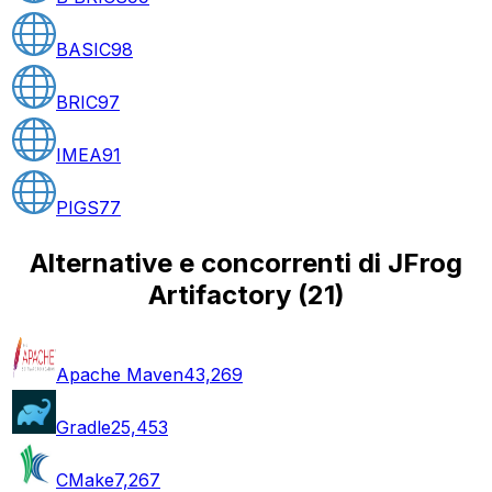
BASIC
98
BRIC
97
IMEA
91
PIGS
77
Alternative e concorrenti di JFrog
Artifactory
(
21
)
Apache Maven
43,269
Gradle
25,453
CMake
7,267