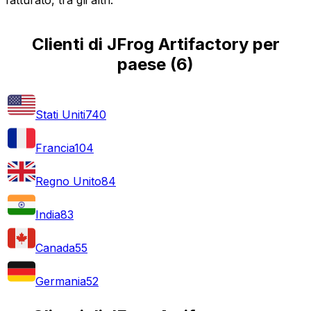
Clienti di JFrog Artifactory per
paese
(
6
)
Stati Uniti
740
Francia
104
Regno Unito
84
India
83
Canada
55
Germania
52