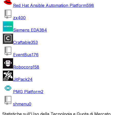
Red Hat Ansible Automation Platform
598
zx
400
Siemens EDA
384
Craftable
353
EventBus
176
Robocorp
158
JitPack
24
PMG Platform
2
shmenu
0
Statistiche sull'Uso della Tecnologia e Quota di Mercato