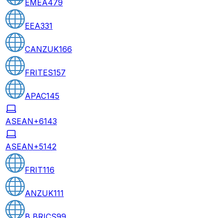
EMEA
479
EEA
331
CANZUK
166
FRITES
157
APAC
145
ASEAN+6
143
ASEAN+5
142
FRIT
116
ANZUK
111
B BRICS
99