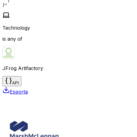
  ]

}"
Technology
is any of
JFrog Artifactory
API
Esporta