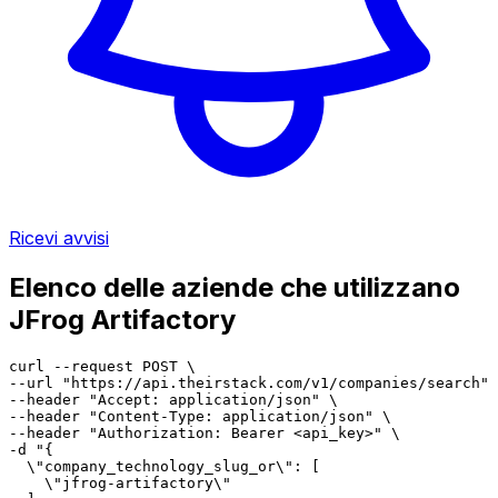
Ricevi avvisi
Elenco delle aziende che utilizzano
JFrog Artifactory
curl --request POST \

--url "https://api.theirstack.com/v1/companies/search" 
--header "Accept: application/json" \

--header "Content-Type: application/json" \

--header "Authorization: Bearer <api_key>" \

-d "{

  \"company_technology_slug_or\": [

    \"jfrog-artifactory\"
