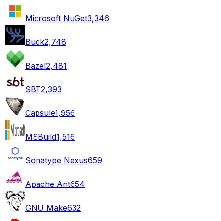
Microsoft NuGet
3,346
Buck
2,748
Bazel
2,481
SBT
2,393
Capsule
1,956
MSBuild
1,516
Sonatype Nexus
659
Apache Ant
654
GNU Make
632