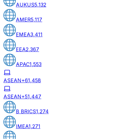
AUKUS
5,132
AMER
5,117
EMEA
3,411
EEA
2,367
APAC
1,553
ASEAN+6
1,458
ASEAN+5
1,447
B BRICS
1,274
IMEA
1,271