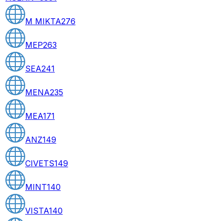
M MIKTA
276
MEP
263
SEA
241
MENA
235
MEA
171
ANZ
149
CIVETS
149
MINT
140
VISTA
140