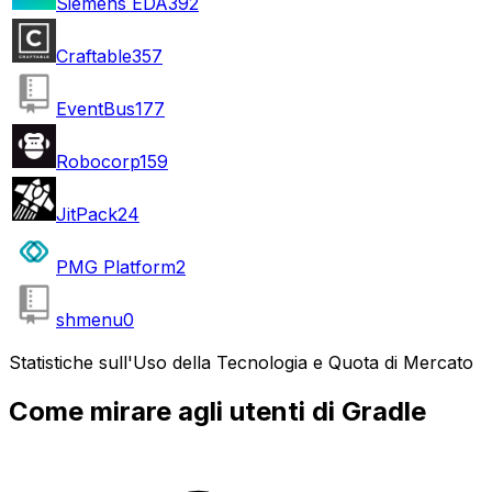
Siemens EDA
392
Craftable
357
EventBus
177
Robocorp
159
JitPack
24
PMG Platform
2
shmenu
0
Statistiche sull'Uso della Tecnologia e Quota di Mercato
Come mirare agli utenti di Gradle