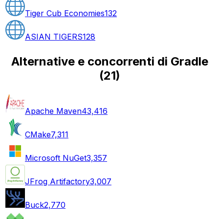
Tiger Cub Economies
132
ASIAN TIGERS
128
Alternative e concorrenti di Gradle
(
21
)
Apache Maven
43,416
CMake
7,311
Microsoft NuGet
3,357
JFrog Artifactory
3,007
Buck
2,770