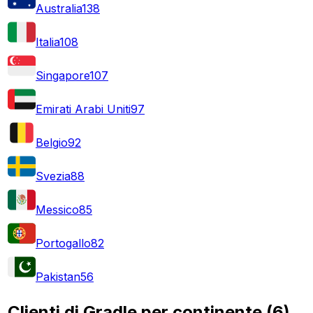
Australia
138
Italia
108
Singapore
107
Emirati Arabi Uniti
97
Belgio
92
Svezia
88
Messico
85
Portogallo
82
Pakistan
56
Clienti di Gradle per continente
(
6
)