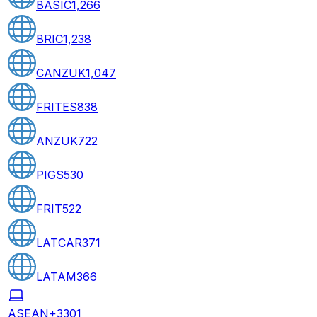
BASIC
1,266
BRIC
1,238
CANZUK
1,047
FRITES
838
ANZUK
722
PIGS
530
FRIT
522
LATCAR
371
LATAM
366
ASEAN+3
301