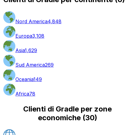
Nord America
4,848
Europa
3,108
Asia
1,629
Sud America
269
Oceania
149
Africa
78
Clienti di Gradle per zone
economiche
(
30
)