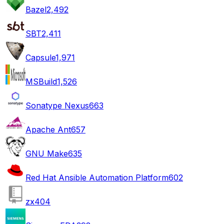
Bazel
2,492
SBT
2,411
Capsule
1,971
MSBuild
1,526
Sonatype Nexus
663
Apache Ant
657
GNU Make
635
Red Hat Ansible Automation Platform
602
zx
404