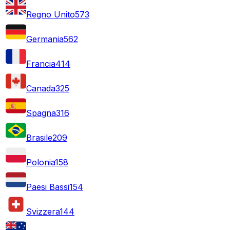
Regno Unito
573
Germania
562
Francia
414
Canada
325
Spagna
316
Brasile
209
Polonia
158
Paesi Bassi
154
Svizzera
144