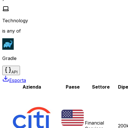
Technology
is any of
Gradle
API
Esporta
Azienda
Paese
Settore
Dipe
Financial
200