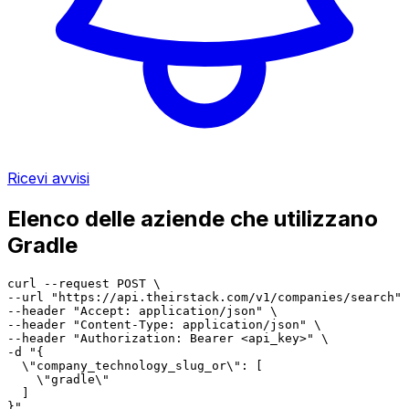
Ricevi avvisi
Elenco delle aziende che utilizzano
Gradle
curl --request POST \

--url "https://api.theirstack.com/v1/companies/search" 
--header "Accept: application/json" \

--header "Content-Type: application/json" \

--header "Authorization: Bearer <api_key>" \

-d "{

  \"company_technology_slug_or\": [

    \"gradle\"

  ]

}"