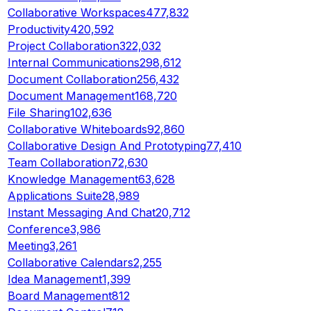
Collaborative Workspaces
477,832
Productivity
420,592
Project Collaboration
322,032
Internal Communications
298,612
Document Collaboration
256,432
Document Management
168,720
File Sharing
102,636
Collaborative Whiteboards
92,860
Collaborative Design And Prototyping
77,410
Team Collaboration
72,630
Knowledge Management
63,628
Applications Suite
28,989
Instant Messaging And Chat
20,712
Conference
3,986
Meeting
3,261
Collaborative Calendars
2,255
Idea Management
1,399
Board Management
812