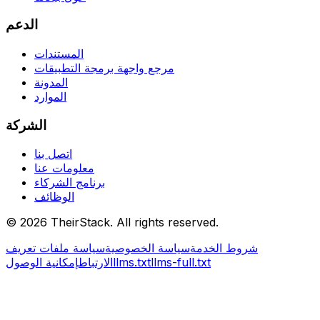
الدعم
المستندات
مرجع واجهة برمجة التطبيقات
المدونة
الموارد
الشركة
اتصل بنا
معلومات عنا
برنامج الشركاء
الوظائف
©
2026
TheirStack. All rights reserved.
شروط الخدمة
سياسة الخصوصية
سياسة ملفات تعريف
llms-full.txt
llms.txt
الارتباط
إمكانية الوصول