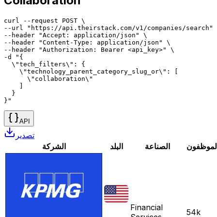
Collaboration
curl --request POST \

--url "https://api.theirstack.com/v1/companies/search" 
--header "Accept: application/json" \

--header "Content-Type: application/json" \

--header "Authorization: Bearer <api_key>" \

-d "{

  \"tech_filters\": {

    \"technology_parent_category_slug_or\": [

      \"collaboration\"

    ]

  }

}"
API
تصدير
لموظفون
الصناعة
البلد
الشركة
Financial
54k
Services