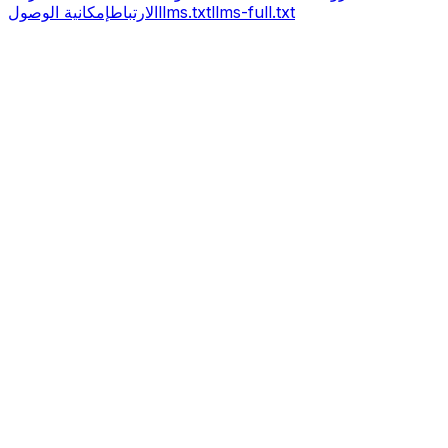
llms-full.txt
llms.txt
الارتباط
إمكانية الوصول