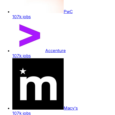
PwC
107k
jobs
Accenture
107k
jobs
Macy's
107k
jobs