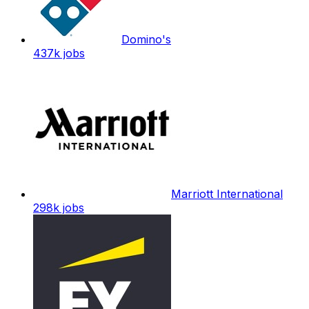
Domino's
437k
jobs
Marriott International
298k
jobs