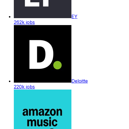
EY
262k
jobs
Deloitte
220k
jobs