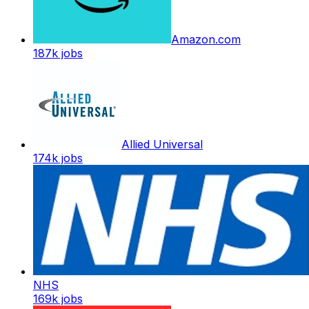
Amazon.com
187k
jobs
Allied Universal
174k
jobs
NHS
169k
jobs