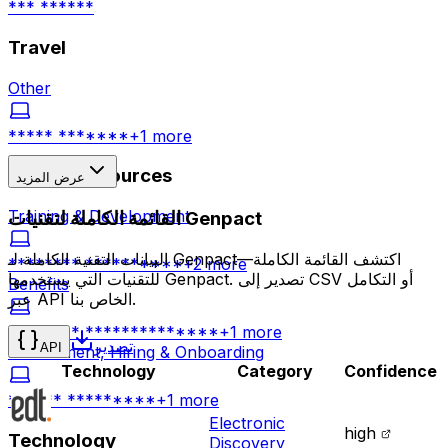
*** ******
Travel
Other
***** *******
+
1
more
Human Resources
عرض المزيد
Training & Development
القائمة الكاملة لتقنيات Genpact
البيانات التقنية الكاملة لـ Genpact—اكتشف القائمة الكاملة
******** **********
+
2
more
للتقنيات التي يستخدمها Genpact. تصدير إلى CSV أو التكامل
Benefits
عبر API الخاص بنا.
******** **************
+
1
more
تصدير
API
Recruitment, Hiring & Onboarding
Technology
Category
Confidence
****** *********
+
1
more
Electronic
high
Technology
Discovery