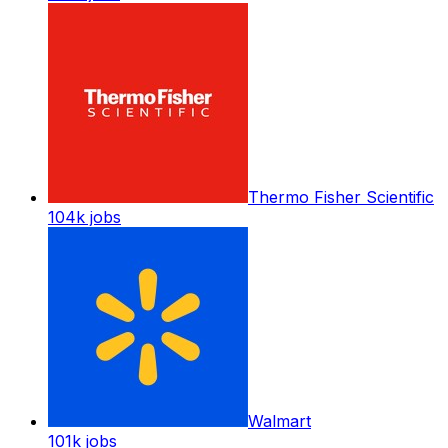
Thermo Fisher Scientific
104k
jobs
Walmart
101k
jobs