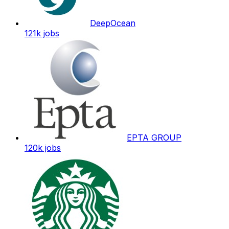
DeepOcean
121k
jobs
EPTA GROUP
120k
jobs