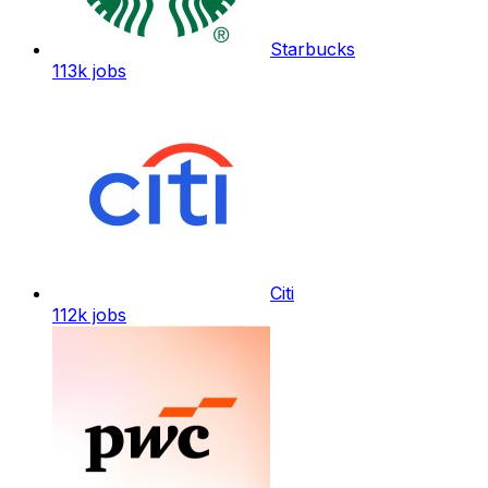
Starbucks
113k
jobs
Citi
112k
jobs