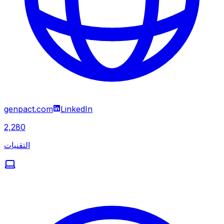
genpact.com
LinkedIn
2,280
التقنيات