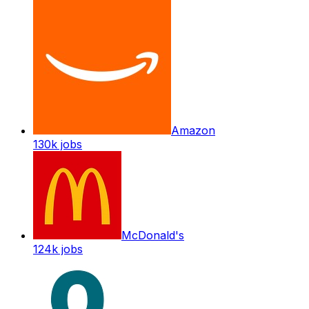
Amazon
130k
jobs
McDonald's
124k
jobs