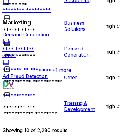
Accounting
high
***** ***
******** *********
Marketing
Business
high
Solutions
****** *****
Demand Generation
Demand
**** *******
high
Generation
Other
**** *******
******* ** *******
+
1
more
Ad Fraud Detection
Other
high
********** ***********
************
Training &
high
******** ***
Development
*********** ********
Showing
10
of
2,280
results