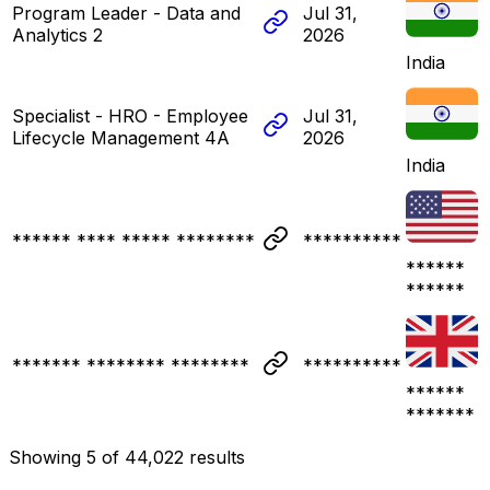
Program Leader - Data and
Jul 31,
Analytics 2
2026
India
Specialist - HRO - Employee
Jul 31,
Lifecycle Management 4A
2026
India
****** **** ***** ********
**********
******
******
******* ******** ********
**********
******
*******
Showing
5
of
44,022
results