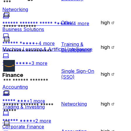
***
Networking
Other
high
****** ******* ***** *****
+
4
more
***** *******
Business Solutions
****** *****
+
4
more
Training &
high
Machine Learning & Artificial Intelligence
Development
******** **********
*********
+
3
more
Single Sign-On
high
Finance
(SSO)
*** ****** *******
Accounting
***** ***
+
1
more
Networking
high
****** ******* *****
Trading & Investing
*****
****** ****
+
2
more
Corporate Finance