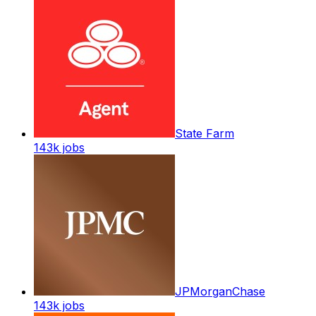
State Farm
143k
jobs
JPMorganChase
143k
jobs