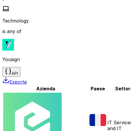
Technology
is any of
Yousign
API
Esporta
Azienda
Paese
Settor
IT Service
and IT