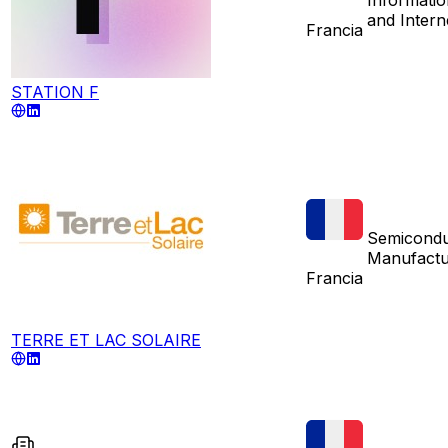
and Intern
Francia
STATION F
Semicondu
Manufactu
Francia
TERRE ET LAC SOLAIRE