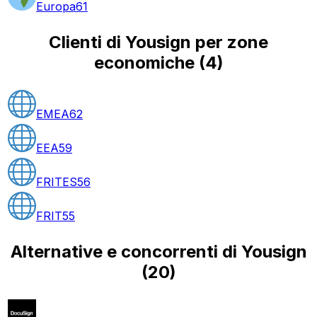
Europa
61
Clienti di Yousign per zone
economiche
(
4
)
EMEA
62
EEA
59
FRITES
56
FRIT
55
Alternative e concorrenti di Yousign
(
20
)