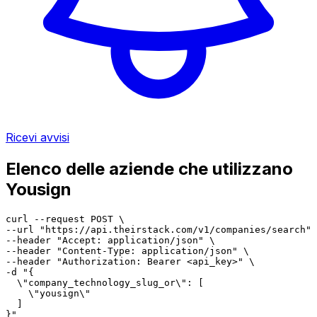
Ricevi avvisi
Elenco delle aziende che utilizzano
Yousign
curl --request POST \

--url "https://api.theirstack.com/v1/companies/search" 
--header "Accept: application/json" \

--header "Content-Type: application/json" \

--header "Authorization: Bearer <api_key>" \

-d "{

  \"company_technology_slug_or\": [

    \"yousign\"

  ]

}"