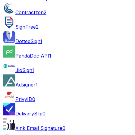
Contractzen
2
SignFree
2
DottedSign
1
PandaDoc API
1
JioSign
1
Adsigner
1
PrivyID
0
DeliverySlip
0
Xink Email Signature
0