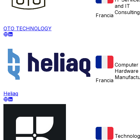
and IT
Consulting
Francia
OTO TECHNOLOGY
Computer
Hardware
Manufactu
Francia
Heliaq
Technolog