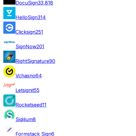
DocuSign
33,818
HelloSign
314
Clicksign
251
SignNow
201
RightSignature
90
Vchasno
64
Letsignit
55
Rocketseed
11
Sigilium
8
Formstack Sign
6