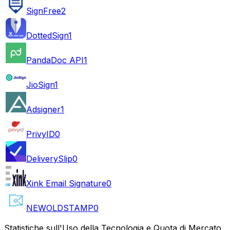
SignFree
2
DottedSign
1
PandaDoc API
1
JioSign
1
Adsigner
1
PrivyID
0
DeliverySlip
0
Xink Email Signature
0
NEWOLDSTAMP
0
Statistiche sull'Uso della Tecnologia e Quota di Mercato