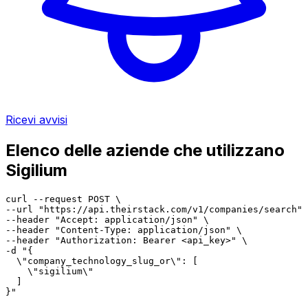
Ricevi avvisi
Elenco delle aziende che utilizzano
Sigilium
curl --request POST \

--url "https://api.theirstack.com/v1/companies/search" 
--header "Accept: application/json" \

--header "Content-Type: application/json" \

--header "Authorization: Bearer <api_key>" \

-d "{

  \"company_technology_slug_or\": [

    \"sigilium\"

  ]

}"