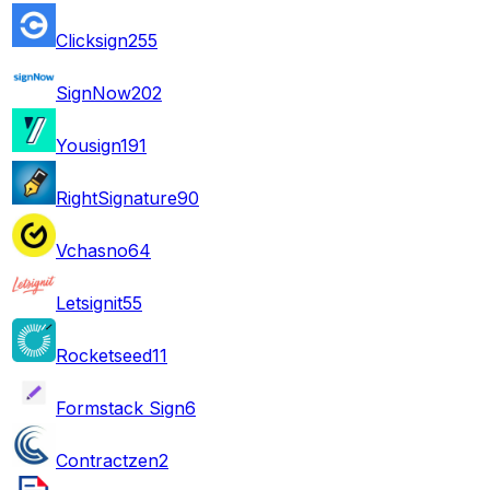
Clicksign
255
SignNow
202
Yousign
191
RightSignature
90
Vchasno
64
Letsignit
55
Rocketseed
11
Formstack Sign
6
Contractzen
2