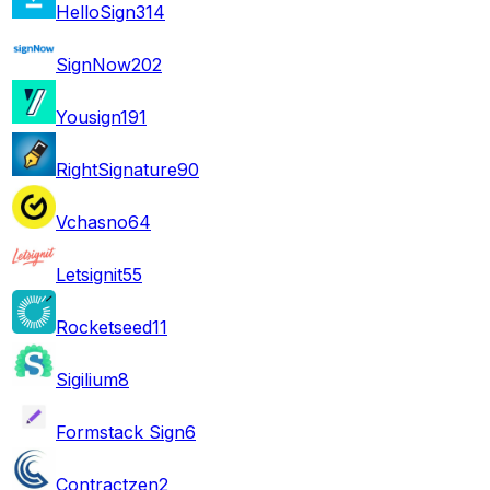
HelloSign
314
SignNow
202
Yousign
191
RightSignature
90
Vchasno
64
Letsignit
55
Rocketseed
11
Sigilium
8
Formstack Sign
6
Contractzen
2