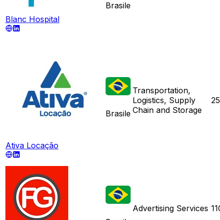
Brasile
Blanc Hospital
Transportation,
Logistics, Supply
2
Chain and Storage
Brasile
Ativa Locação
Advertising Services
11