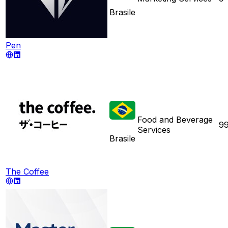
Brasile
Pen
Food and Beverage
9
Services
Brasile
The Coffee