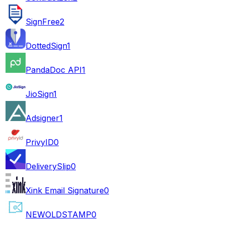
SignFree
2
DottedSign
1
PandaDoc API
1
JioSign
1
Adsigner
1
PrivyID
0
DeliverySlip
0
Xink Email Signature
0
NEWOLDSTAMP
0