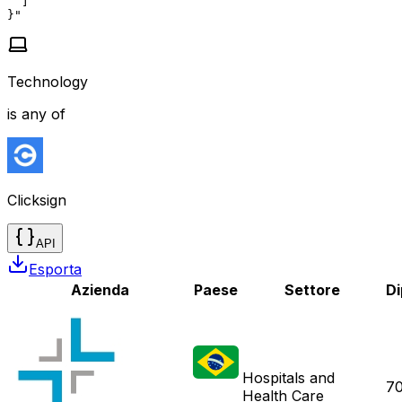
  ]

}"
Technology
is any of
Clicksign
API
Esporta
Azienda
Paese
Settore
Di
Hospitals and
7
Health Care