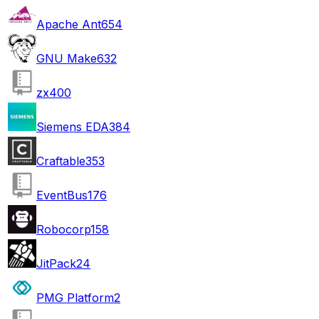
Apache Ant
654
GNU Make
632
zx
400
Siemens EDA
384
Craftable
353
EventBus
176
Robocorp
158
JitPack
24
PMG Platform
2