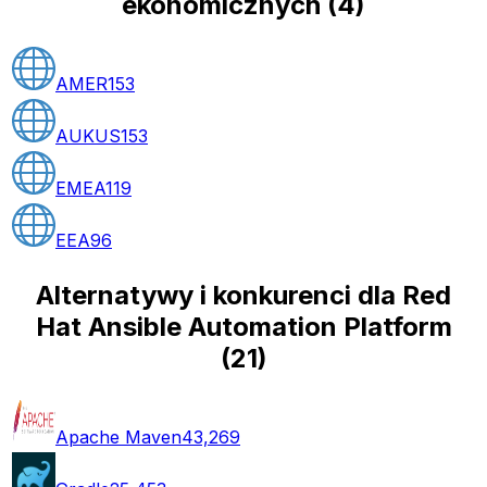
ekonomicznych
(
4
)
AMER
153
AUKUS
153
EMEA
119
EEA
96
Alternatywy i konkurenci dla Red
Hat Ansible Automation Platform
(
21
)
Apache Maven
43,269