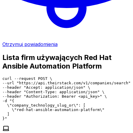
Otrzymuj powiadomienia
Lista firm używających Red Hat
Ansible Automation Platform
curl --request POST \

--url "https://api.theirstack.com/v1/companies/search" 
--header "Accept: application/json" \

--header "Content-Type: application/json" \

--header "Authorization: Bearer <api_key>" \

-d "{

  \"company_technology_slug_or\": [

    \"red-hat-ansible-automation-platform\"

  ]

}"