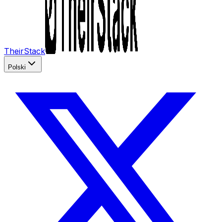
TheirStack
Polski