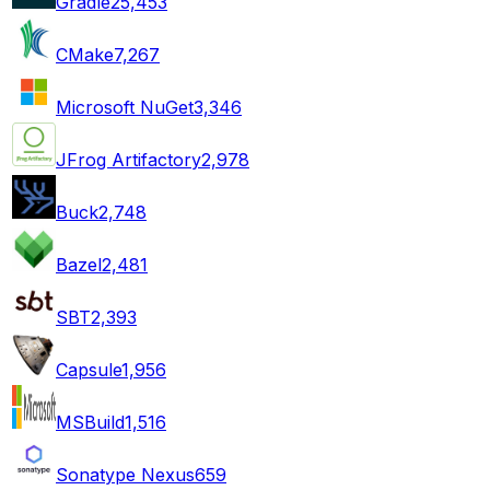
Gradle
25,453
CMake
7,267
Microsoft NuGet
3,346
JFrog Artifactory
2,978
Buck
2,748
Bazel
2,481
SBT
2,393
Capsule
1,956
MSBuild
1,516
Sonatype Nexus
659