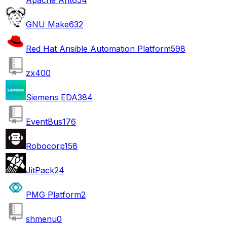
GNU Make
632
Red Hat Ansible Automation Platform
598
zx
400
Siemens EDA
384
EventBus
176
Robocorp
158
JitPack
24
PMG Platform
2
shmenu
0