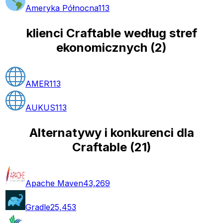
Ameryka Północna
113
klienci Craftable według stref
ekonomicznych
(
2
)
AMER
113
AUKUS
113
Alternatywy i konkurenci dla
Craftable
(
21
)
Apache Maven
43,269
Gradle
25,453