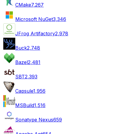
CMake
7,267
Microsoft NuGet
3,346
JFrog Artifactory
2,978
Buck
2,748
Bazel
2,481
SBT
2,393
Capsule
1,956
MSBuild
1,516
Sonatype Nexus
659
Apache Ant
654