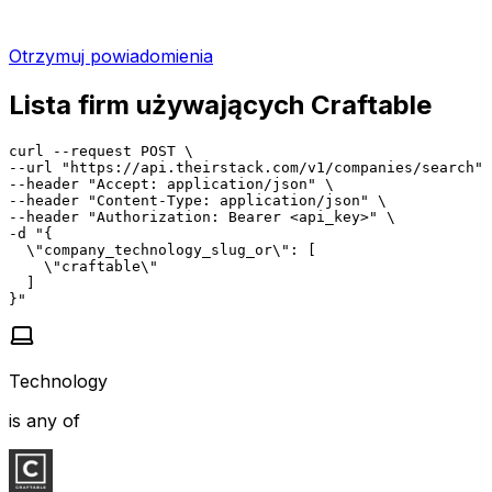
Otrzymuj powiadomienia
Lista firm używających Craftable
curl --request POST \

--url "https://api.theirstack.com/v1/companies/search" 
--header "Accept: application/json" \

--header "Content-Type: application/json" \

--header "Authorization: Bearer <api_key>" \

-d "{

  \"company_technology_slug_or\": [

    \"craftable\"

  ]

}"
Technology
is any of