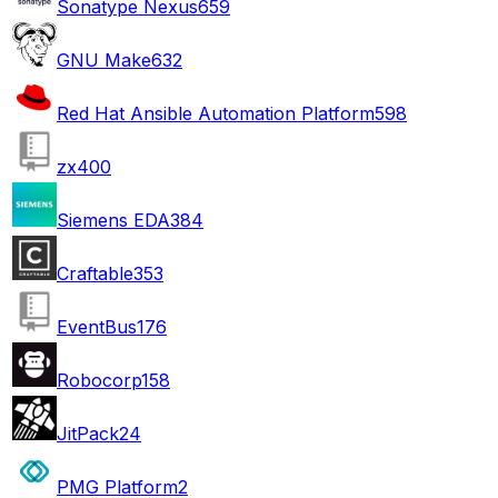
Sonatype Nexus
659
GNU Make
632
Red Hat Ansible Automation Platform
598
zx
400
Siemens EDA
384
Craftable
353
EventBus
176
Robocorp
158
JitPack
24
PMG Platform
2