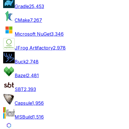
Gradle
25,453
CMake
7,267
Microsoft NuGet
3,346
JFrog Artifactory
2,978
Buck
2,748
Bazel
2,481
SBT
2,393
Capsule
1,956
MSBuild
1,516