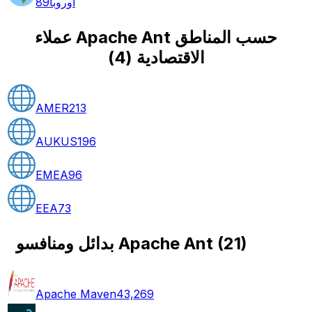
أوروبا
89
عملاء Apache Ant حسب المناطق
الاقتصادية
(
4
)
AMER
213
AUKUS
196
EMEA
96
EEA
73
)
21
(
بدائل ومنافسو Apache Ant
Apache Maven
43,269