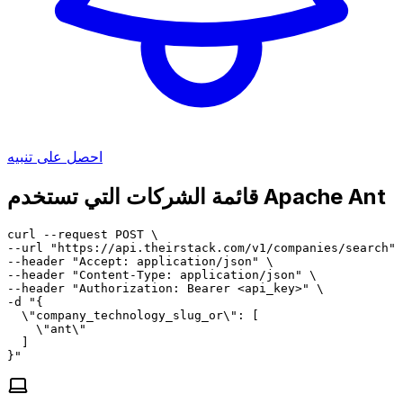
احصل على تنبيه
قائمة الشركات التي تستخدم Apache Ant
curl --request POST \

--url "https://api.theirstack.com/v1/companies/search" 
--header "Accept: application/json" \

--header "Content-Type: application/json" \

--header "Authorization: Bearer <api_key>" \

-d "{

  \"company_technology_slug_or\": [

    \"ant\"

  ]

}"