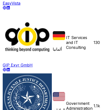
EasyVista
IT Services
and IT
130
Consulting
ألمانيا
GIP Exyr GmbH
Government
1.1k
Administration
الولايات