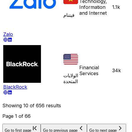
Technology,
Information
1.1k
and Internet
فيتنام
Zalo
Financial
34k
Services
الولايات
المتحدة
BlackRock
Showing
10
of
656
results
Page
1
of
66
Go to first page
Go to previous page
Go to next page