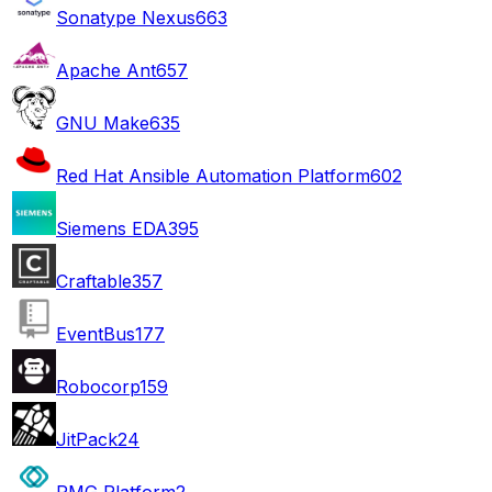
Sonatype Nexus
663
Apache Ant
657
GNU Make
635
Red Hat Ansible Automation Platform
602
Siemens EDA
395
Craftable
357
EventBus
177
Robocorp
159
JitPack
24
PMG Platform
2