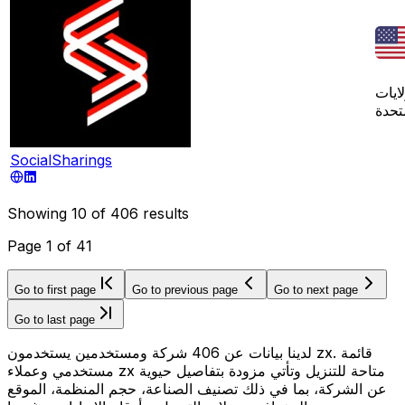
لايات
تحدة
SocialSharings
Showing
10
of
406
results
Page
1
of
41
Go to first page
Go to previous page
Go to next page
Go to last page
لدينا بيانات عن 406 شركة ومستخدمين يستخدمون zx. قائمة
مستخدمي وعملاء zx متاحة للتنزيل وتأتي مزودة بتفاصيل حيوية
عن الشركة، بما في ذلك تصنيف الصناعة، حجم المنظمة، الموقع