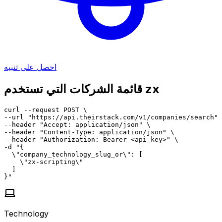
احصل على تنبيه
قائمة الشركات التي تستخدم zx
curl --request POST \

--url "https://api.theirstack.com/v1/companies/search" 
--header "Accept: application/json" \

--header "Content-Type: application/json" \

--header "Authorization: Bearer <api_key>" \

-d "{

  \"company_technology_slug_or\": [

    \"zx-scripting\"

  ]

}"
Technology