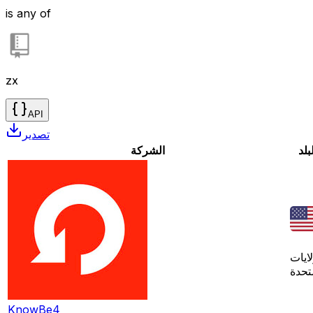
is any of
zx
API
تصدير
بلد
الشركة
لايات
تحدة
KnowBe4