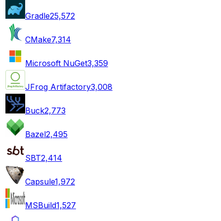
Gradle
25,572
CMake
7,314
Microsoft NuGet
3,359
JFrog Artifactory
3,008
Buck
2,773
Bazel
2,495
SBT
2,414
Capsule
1,972
MSBuild
1,527