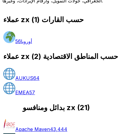
الجغرافي، جولات التمويل، وأرقام الإيرادات، وغيرها.
عملاء zx حسب القارات
(
1
)
أوروبا
56
عملاء zx حسب المناطق الاقتصادية
(
2
)
AUKUS
64
EMEA
57
)
21
(
بدائل ومنافسو zx
Apache Maven
43,444