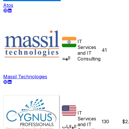
Atos
IT
Services
41
and IT
الهند
Consulting
Massil Technologies
IT
Services
130
$2
and IT
الولايات