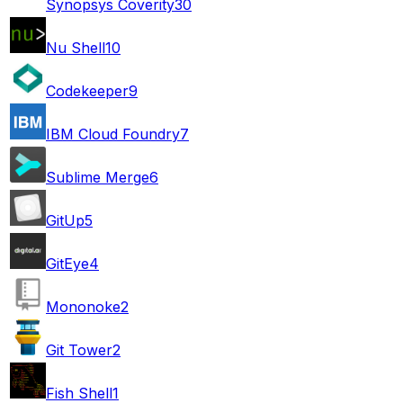
Synopsys Coverity
30
Nu Shell
10
Codekeeper
9
IBM Cloud Foundry
7
Sublime Merge
6
GitUp
5
GitEye
4
Mononoke
2
Git Tower
2
Fish Shell
1