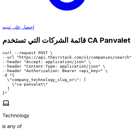
احصل على تنبيه
قائمة الشركات التي تستخدم CA Panvalet
curl --request POST \

--url "https://api.theirstack.com/v1/companies/search" 
--header "Accept: application/json" \

--header "Content-Type: application/json" \

--header "Authorization: Bearer <api_key>" \

-d "{

  \"company_technology_slug_or\": [

    \"ca-panvalet\"

  ]

}"
Technology
is any of