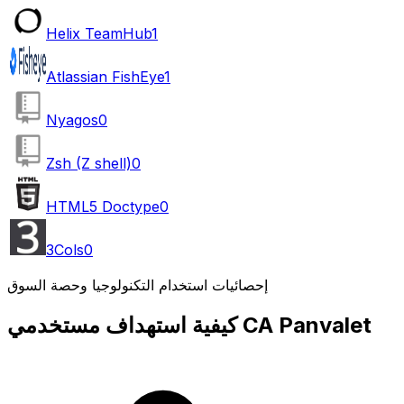
Helix TeamHub
1
Atlassian FishEye
1
Nyagos
0
Zsh (Z shell)
0
HTML5 Doctype
0
3Cols
0
إحصائيات استخدام التكنولوجيا وحصة السوق
كيفية استهداف مستخدمي CA Panvalet