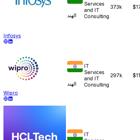
Services
373k
$1
and IT
الهند
Consulting
Infosys
IT
Services
297k
$1
and IT
الهند
Consulting
Wipro
IT