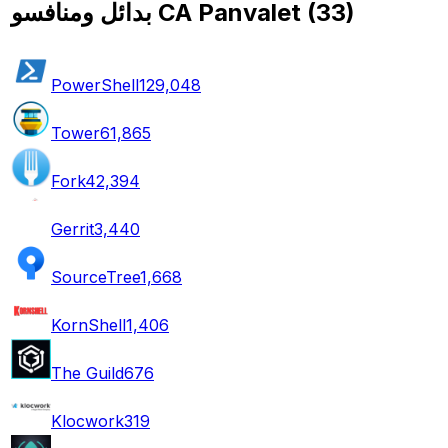
)
33
(
بدائل ومنافسو CA Panvalet
PowerShell
129,048
Tower
61,865
Fork
42,394
Gerrit
3,440
SourceTree
1,668
KornShell
1,406
The Guild
676
Klocwork
319