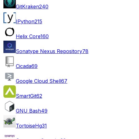
GitKraken
240
IPython
215
Helix Core
160
Sonatype Nexus Repository
78
Cicada
69
Google Cloud Shell
67
SmartGit
62
GNU Bash
49
TortoiseHg
31