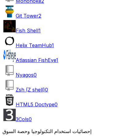
Mononoke
2
Git Tower
2
Fish Shell
1
Helix TeamHub
1
Atlassian FishEye
1
Nyagos
0
Zsh (Z shell)
0
HTML5 Doctype
0
3Cols
0
إحصائيات استخدام التكنولوجيا وحصة السوق