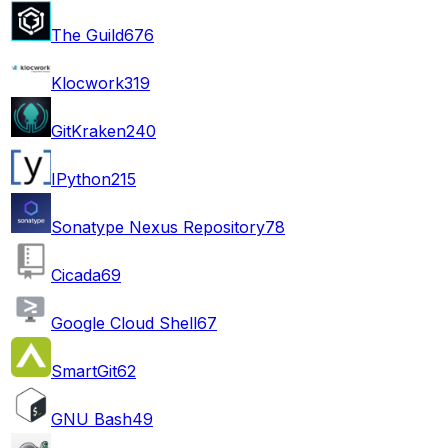
The Guild
676
Klocwork
319
GitKraken
240
IPython
215
Sonatype Nexus Repository
78
Cicada
69
Google Cloud Shell
67
SmartGit
62
GNU Bash
49