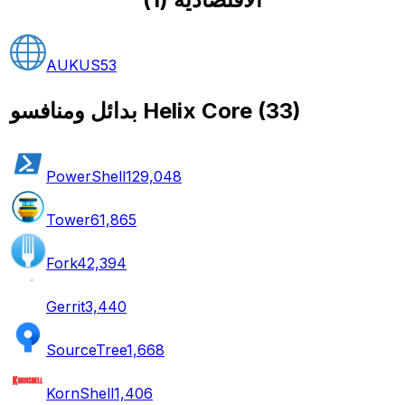
AUKUS
53
)
33
(
بدائل ومنافسو Helix Core
PowerShell
129,048
Tower
61,865
Fork
42,394
Gerrit
3,440
SourceTree
1,668
KornShell
1,406