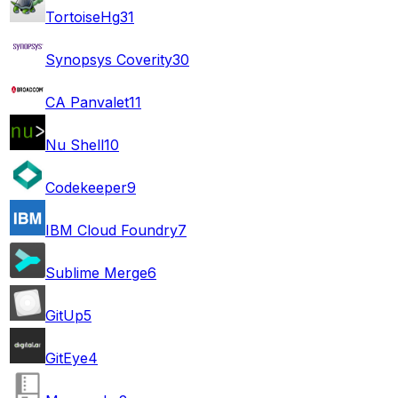
TortoiseHg
31
Synopsys Coverity
30
CA Panvalet
11
Nu Shell
10
Codekeeper
9
IBM Cloud Foundry
7
Sublime Merge
6
GitUp
5
GitEye
4