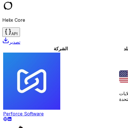
Helix Core
API
تصدير
لد
الشركة
ايات
تحدة
Perforce Software