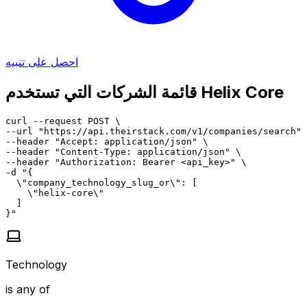
احصل على تنبيه
قائمة الشركات التي تستخدم Helix Core
curl --request POST \

--url "https://api.theirstack.com/v1/companies/search" 
--header "Accept: application/json" \

--header "Content-Type: application/json" \

--header "Authorization: Bearer <api_key>" \

-d "{

  \"company_technology_slug_or\": [

    \"helix-core\"

  ]

}"
Technology
is any of