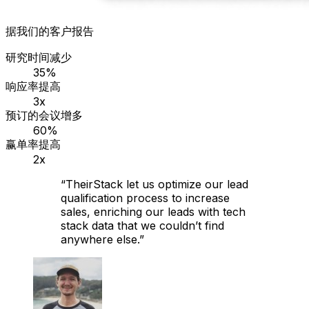
据我们的客户报告
研究时间减少
35%
响应率提高
3x
预订的会议增多
60%
赢单率提高
2x
“
TheirStack let us optimize our lead
qualification process to increase
sales, enriching our leads with tech
stack data that we couldn’t find
anywhere else.
”