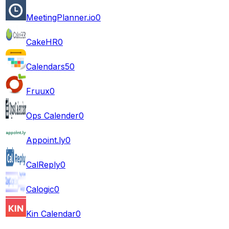
MeetingPlanner.io
0
CakeHR
0
Calendars5
0
Fruux
0
Ops Calender
0
Appoint.ly
0
CalReply
0
Calogic
0
Kin Calendar
0