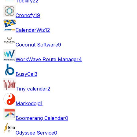
Tockify
22
Cronofy
19
CalendarWiz
12
Coconut Software
9
WorkWave Route Manager
4
BusyCal
3
Tiny calendar
2
Markodojo
1
Boomerang Calendar
0
Odyssee Service
0