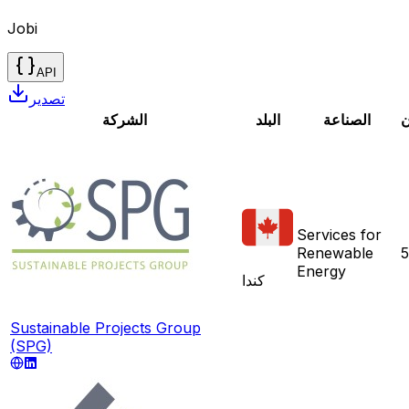
Jobi
API
تصدير
ن
الصناعة
البلد
الشركة
Services for
Renewable
5
Energy
كندا
Sustainable Projects Group
(SPG)