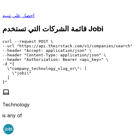
احصل على تنبيه
قائمة الشركات التي تستخدم Jobi
curl --request POST \

--url "https://api.theirstack.com/v1/companies/search" 
--header "Accept: application/json" \

--header "Content-Type: application/json" \

--header "Authorization: Bearer <api_key>" \

-d "{

  \"company_technology_slug_or\": [

    \"jobi\"

  ]

}"
Technology
is any of