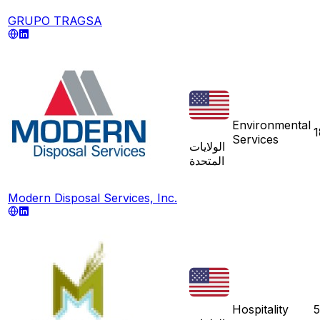
GRUPO TRAGSA
Environmental
1
Services
الولايات
المتحدة
Modern Disposal Services, Inc.
Hospitality
5