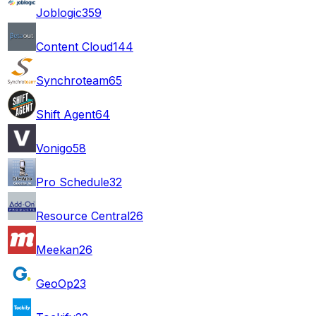
Joblogic
359
Content Cloud
144
Synchroteam
65
Shift Agent
64
Vonigo
58
Pro Schedule
32
Resource Central
26
Meekan
26
GeoOp
23