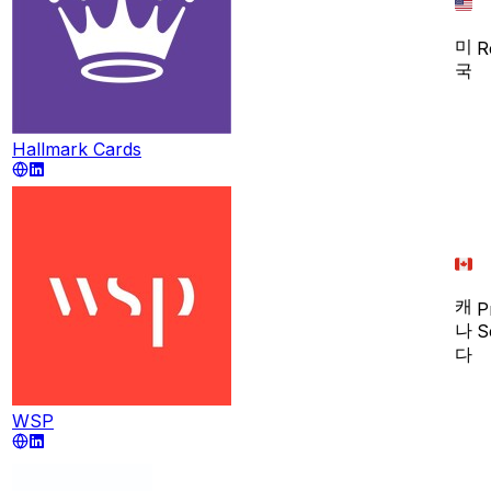
미
R
국
Hallmark Cards
캐
P
나
S
다
WSP