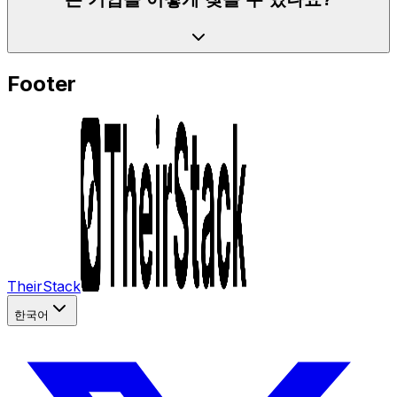
Footer
TheirStack
한국어