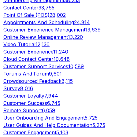
Membership Management
38,253
Contact Center
33,765
Point Of Sale (POS)
28,002
Appointments And Scheduling
24,814
Customer Experience Management
13,639
Online Review Management
13,220
Video Tutorial
12,136
Customer Experience
11,240
Cloud Contact Center
10,648
Customer Support Services
10,589
Forums And Forum
9,601
Crowdsourced Feedback
8,115
Survey
8,016
Customer Loyalty
7,944
Customer Success
6,745
Remote Support
6,059
User Onboarding And Engagement
5,725
User Guides And Help Documentation
5,275
Customer Engagement
5,103