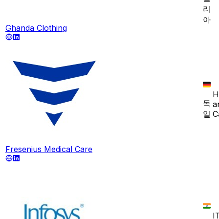
리
아
Ghanda Clothing
H
독
a
일
C
Fresenius Medical Care
I