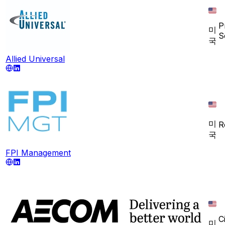
P
미
S
국
Allied Universal
미
R
국
FPI Management
Ci
미