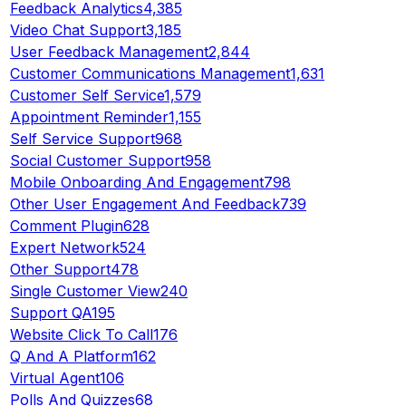
Feedback Analytics
4,385
Video Chat Support
3,185
User Feedback Management
2,844
Customer Communications Management
1,631
Customer Self Service
1,579
Appointment Reminder
1,155
Self Service Support
968
Social Customer Support
958
Mobile Onboarding And Engagement
798
Other User Engagement And Feedback
739
Comment Plugin
628
Expert Network
524
Other Support
478
Single Customer View
240
Support QA
195
Website Click To Call
176
Q And A Platform
162
Virtual Agent
106
Polls And Quizzes
68