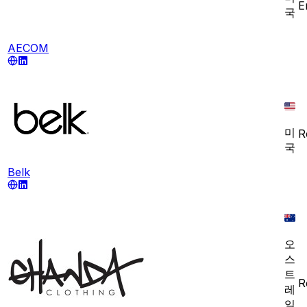
E
국
AECOM
미
R
국
Belk
오
스
트
R
레
일