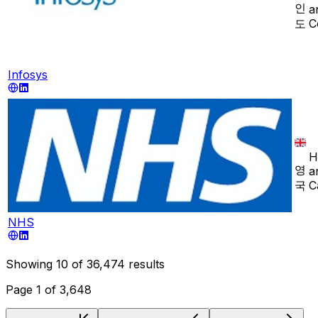
인
a
도
C
Infosys
H
영
a
국
C
NHS
Showing
10
of
36,474
results
Page
1
of
3,648