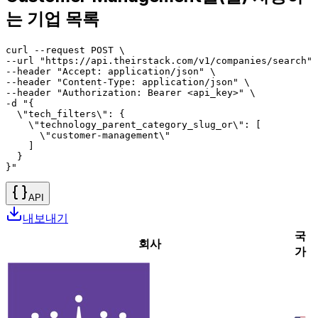
는 기업 목록
curl --request POST \

--url "https://api.theirstack.com/v1/companies/search" 
--header "Accept: application/json" \

--header "Content-Type: application/json" \

--header "Authorization: Bearer <api_key>" \

-d "{

  \"tech_filters\": {

    \"technology_parent_category_slug_or\": [

      \"customer-management\"

    ]

  }

}"
API
내보내기
국
회사
가