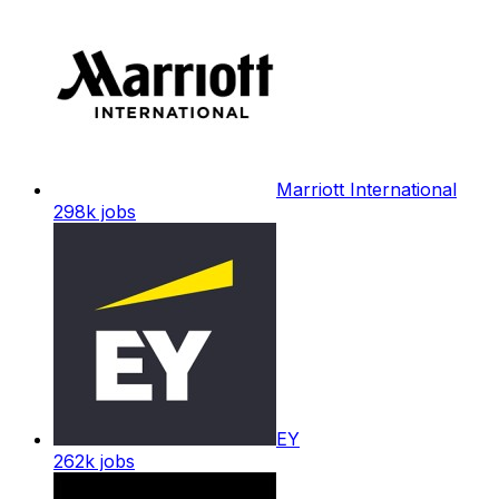
Marriott International
298k
jobs
EY
262k
jobs