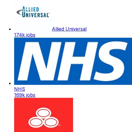
Allied Universal
174k
jobs
NHS
169k
jobs