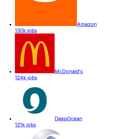
Amazon
130k
jobs
McDonald's
124k
jobs
DeepOcean
121k
jobs