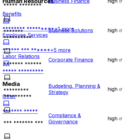
Human Resources
Business Finance
high
***** ********
Benefits
******** *********
+
1
more
Business Solutions
high
*******
Employee Services
**********
****** *** ******
+
5
more
Labor Relations
Corporate Finance
high
******* ******
***** *********
Media
Budgeting, Planning &
high
*********
Strategy
Other
**********
******* *****
Compliance &
high
Governance
*** ******* ***