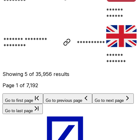
********
******
******
******* ********
**********
********
******
*******
Showing
5
of
35,956
results
Page
1
of
7,192
Go to first page
Go to previous page
Go to next page
Go to last page