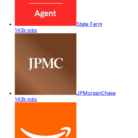
State Farm
143k
jobs
JPMorganChase
143k
jobs