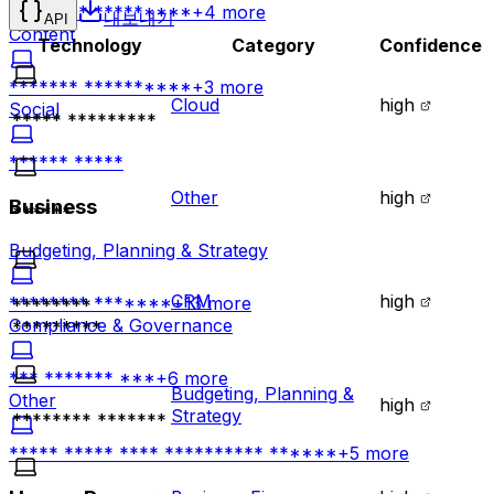
******** *********
+
4
more
내보내기
API
Content
Technology
Category
Confidence
******* **********
+
3
more
Cloud
high
Social
***** *********
****** *****
Other
high
Business
******
Budgeting, Planning & Strategy
CRM
high
******** *******
+
13
more
********
Compliance & Governance
*********
*** ******* ***
+
6
more
Budgeting, Planning &
Other
high
Strategy
******** *******
***** ***** **** ********** ******
+
5
more