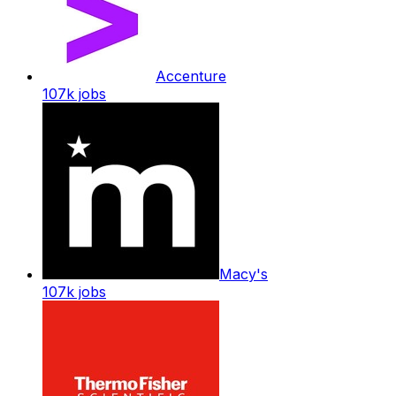
Accenture
107k
jobs
Macy's
107k
jobs