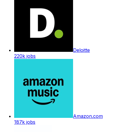
Deloitte
220k
jobs
Amazon.com
187k
jobs