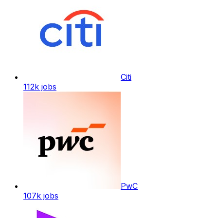
Citi
112k
jobs
PwC
107k
jobs