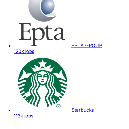
EPTA GROUP
120k
jobs
Starbucks
113k
jobs