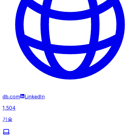
db.com
LinkedIn
1,504
기술