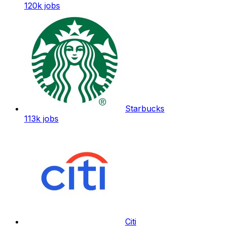
120k
jobs
Starbucks
113k
jobs
Citi