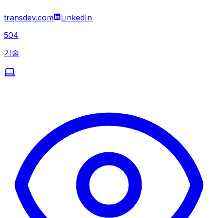
transdev.com
LinkedIn
504
기술