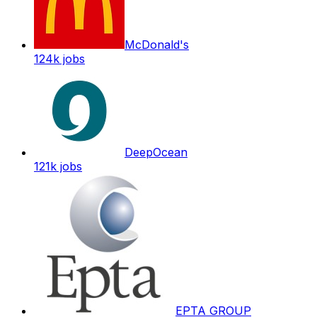
McDonald's
124k
jobs
DeepOcean
121k
jobs
EPTA GROUP