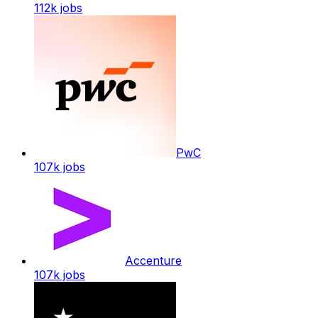
112k
jobs
PwC
107k
jobs
Accenture
107k
jobs