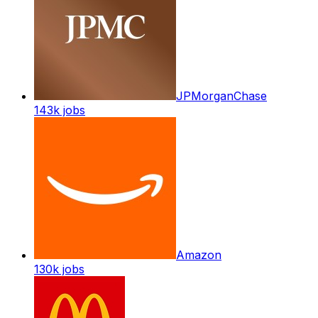
JPMorganChase
143k
jobs
Amazon
130k
jobs