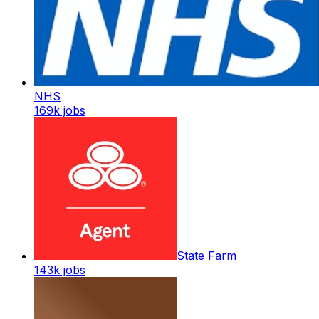
NHS
169k
jobs
State Farm
143k
jobs