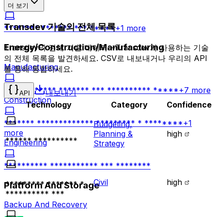
Consumer
더 보기
Transdev 기술의 전체 목록
******** ******* *** *****
+
1
more
Energy/Construction/Manufacturing
Transdev의 전체 기술 데이터—Transdev가 사용하는 기술
의 전체 목록을 발견하세요. CSV로 내보내거나 우리의 API
Manufacturing
를 통해 통합하세요.
************ ******* *** ********** *****
+
7
more
내보내기
API
Construction
Technology
Category
Confidence
******* ************* ********* * ********
+
1
Budgeting,
more
Planning &
high
****** **********
Engineering
Strategy
********** *********** *** ********
Civil
high
********* ******* *
Platform And Storage
********** ***
Backup And Recovery