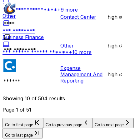
**** **************
+
9
more
Other
Contact Center
high
****
*** ********
Business Finance
Other
high
*** ********
*** ****** ****** ******
+
10
more
Expense
Management And
high
Reporting
******
Showing
10
of
504
results
Page
1
of
51
Go to first page
Go to previous page
Go to next page
Go to last page