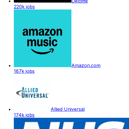
Deloitte
220k
jobs
Amazon.com
187k
jobs
Allied Universal
174k
jobs