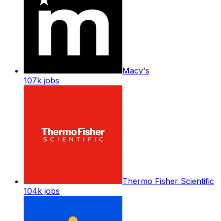
Macy's
107k
jobs
Thermo Fisher Scientific
104k
jobs