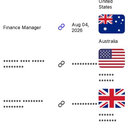
United
States
Aug 04,
Finance Manager
2026
Australia
****** **** *****
**********
********
******
******
******* ********
**********
********
******
*******