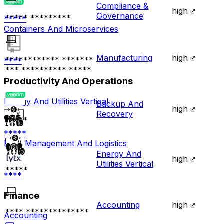
Compliance &
high
Governance
***** *********
*****
Containers And Microservices
Manufacturing
high
************ *******
****
*** ********** *****
Productivity And Operations
Energy And Utilities Vertical
Backup And
high
Recovery
*****
*****
Fleet Management And Logistics
Energy And
high
Utilities Vertical
*****
****
Finance
Accounting
high
**** **************
Accounting