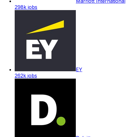
Marriott International
298k
jobs
EY
262k
jobs