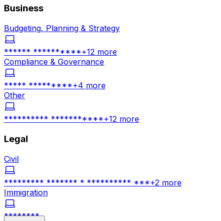
Business
Budgeting, Planning & Strategy
****** **********
+
12
more
Compliance & Governance
***** *********
+
4
more
Other
********** ***********
+
12
more
Legal
Civil
********* ******* * ********** ***
+
2
more
Immigration
********