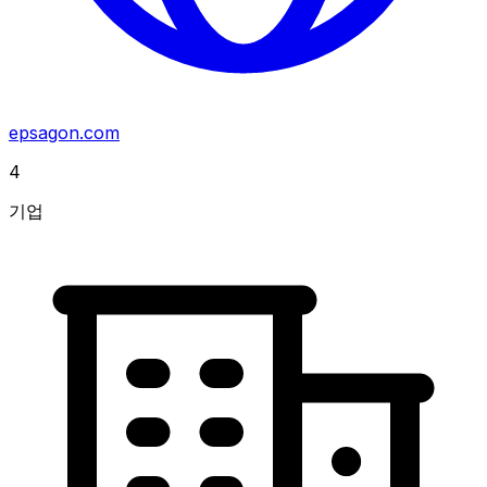
epsagon.com
4
기업