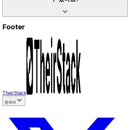
Footer
TheirStack
한국어