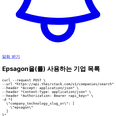
알림 받기
Epsagon을(를) 사용하는 기업 목록
curl --request POST \

--url "https://api.theirstack.com/v1/companies/search" 
--header "Accept: application/json" \

--header "Content-Type: application/json" \

--header "Authorization: Bearer <api_key>" \

-d "{

  \"company_technology_slug_or\": [

    \"epsagon\"

  ]

}"