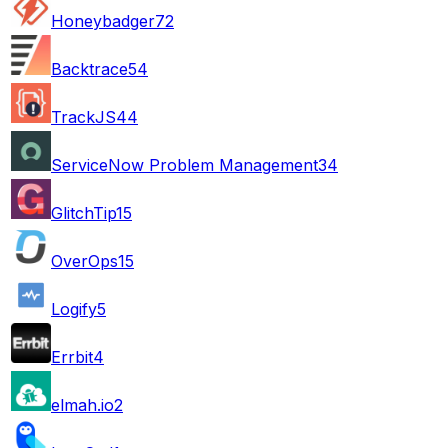
Honeybadger
72
Backtrace
54
TrackJS
44
ServiceNow Problem Management
34
GlitchTip
15
OverOps
15
Logify
5
Errbit
4
elmah.io
2