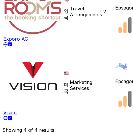
Epsago
Travel
영
2
Arrangements
국
Exporo AG
Epsago
Marketing
미
Services
국
Vision
Showing
4
of
4
results