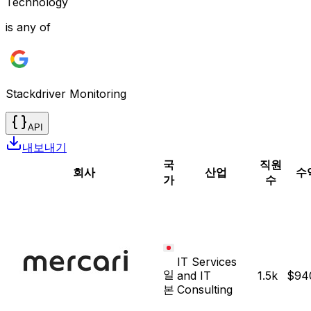
Technology
is any of
Stackdriver Monitoring
API
내보내기
국
직원
회사
산업
수
가
수
IT Services
일
and IT
1.5k
$94
본
Consulting