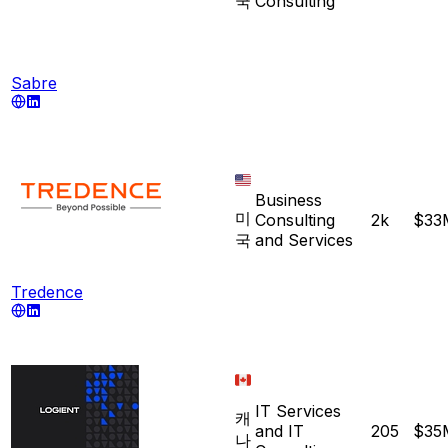
국
Consulting
Sabre
Business
미
Consulting
2k
$33
국
and Services
Tredence
IT Services
캐
and IT
205
$35
나