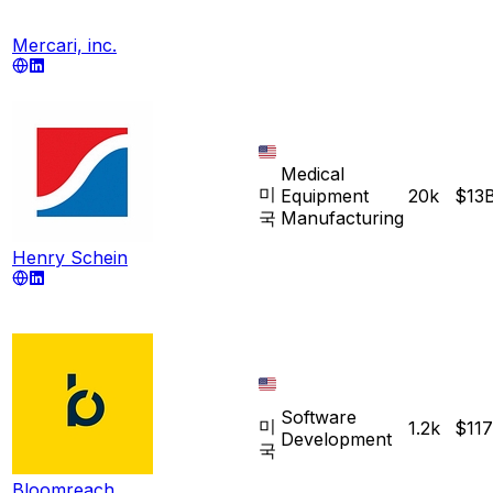
Mercari, inc.
Medical
미
Equipment
20k
$13
국
Manufacturing
Henry Schein
Software
미
1.2k
$11
Development
국
Bloomreach