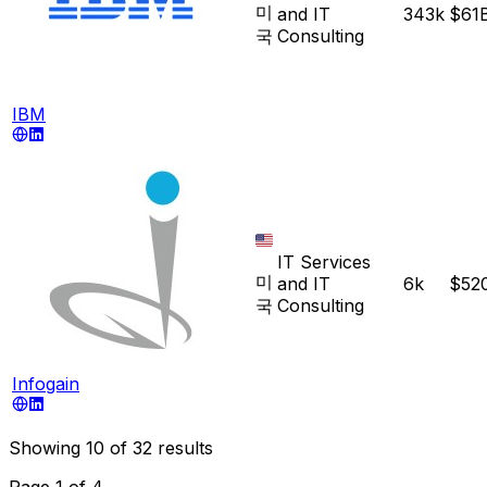
미
and IT
343k
$61
국
Consulting
IBM
IT Services
미
and IT
6k
$52
국
Consulting
Infogain
Showing
10
of
32
results
Page
1
of
4