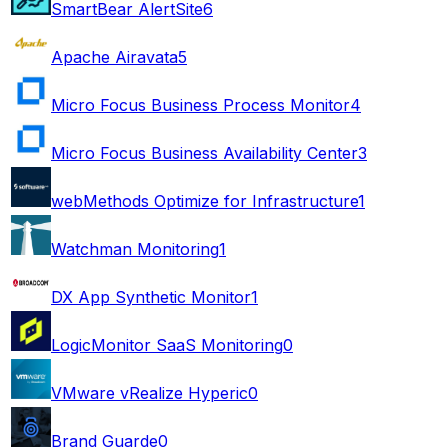
SmartBear AlertSite
6
Apache Airavata
5
Micro Focus Business Process Monitor
4
Micro Focus Business Availability Center
3
webMethods Optimize for Infrastructure
1
Watchman Monitoring
1
DX App Synthetic Monitor
1
LogicMonitor SaaS Monitoring
0
VMware vRealize Hyperic
0
Brand Guarde
0