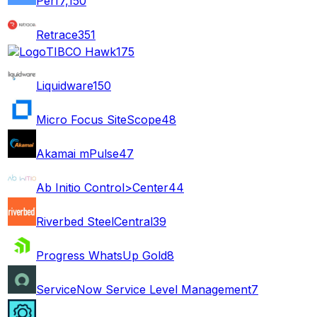
Perf
7,150
Retrace
351
TIBCO Hawk
175
Liquidware
150
Micro Focus SiteScope
48
Akamai mPulse
47
Ab Initio Control>Center
44
Riverbed SteelCentral
39
Progress WhatsUp Gold
8
ServiceNow Service Level Management
7