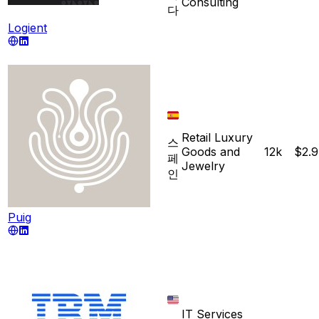
Consulting
다
Logient
Retail Luxury
스
Goods and
12k
$2.
페
Jewelry
인
Puig
IT Services