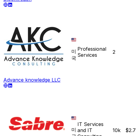
Professional
미
2
Services
국
Advance knowledge LLC
IT Services
미
and IT
10k
$2.