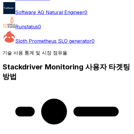
Software AG Natural Engineer
0
Runstatus
0
Sloth Prometheus SLO generator
0
기술 사용 통계 및 시장 점유율
Stackdriver Monitoring 사용자 타겟팅
방법