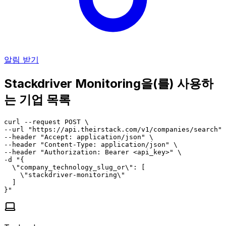
알림 받기
Stackdriver Monitoring을(를) 사용하
는 기업 목록
curl --request POST \

--url "https://api.theirstack.com/v1/companies/search" 
--header "Accept: application/json" \

--header "Content-Type: application/json" \

--header "Authorization: Bearer <api_key>" \

-d "{

  \"company_technology_slug_or\": [

    \"stackdriver-monitoring\"

  ]

}"