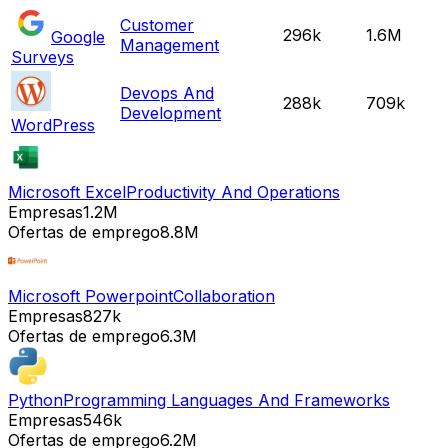
Customer
296k
1.6M
Google
Management
Surveys
Devops And
288k
709k
Development
WordPress
Microsoft Excel
Productivity And Operations
Empresas
1.2M
Ofertas de emprego
8.8M
Microsoft Powerpoint
Collaboration
Empresas
827k
Ofertas de emprego
6.3M
Python
Programming Languages And Frameworks
Empresas
546k
Ofertas de emprego
6.2M