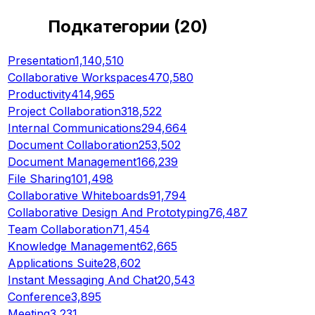
Подкатегории
(
20
)
Presentation
1,140,510
Collaborative Workspaces
470,580
Productivity
414,965
Project Collaboration
318,522
Internal Communications
294,664
Document Collaboration
253,502
Document Management
166,239
File Sharing
101,498
Collaborative Whiteboards
91,794
Collaborative Design And Prototyping
76,487
Team Collaboration
71,454
Knowledge Management
62,665
Applications Suite
28,602
Instant Messaging And Chat
20,543
Conference
3,895
Meeting
3,231