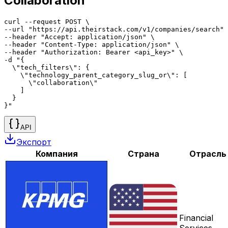
Collaboration
curl --request POST \

--url "https://api.theirstack.com/v1/companies/search" 
--header "Accept: application/json" \

--header "Content-Type: application/json" \

--header "Authorization: Bearer <api_key>" \

-d "{

  \"tech_filters\": {

    \"technology_parent_category_slug_or\": [

      \"collaboration\"

    ]

  }

}"
API
Экспорт
Компания
Страна
Отрасль
Financial
Services