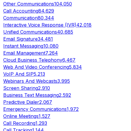
Other Communications
104,050
Call Accounting
84,629
Communication
80,344
Interactive Voice Response (IVR)
42,018
Unified Communications
40,685
Email Signature
34,481
Instant Messaging
10,080
Email Management
7,264
Cloud Business Telephony
6,467
Web And Video Conferencing
5,834
VoIP And SIP
5,213
Webinars And Webcasts
3,995
Screen Sharing
2,910
Business Text Messaging
2,592
Predictive Dialer
2,067
Emergency Communications
1,972
Online Meetings
1,527
Call Recording
1,293
Call Tracking
1,144