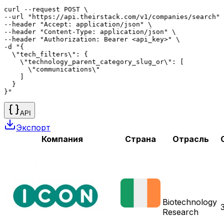
curl --request POST \

--url "https://api.theirstack.com/v1/companies/search" 
--header "Accept: application/json" \

--header "Content-Type: application/json" \

--header "Authorization: Bearer <api_key>" \

-d "{

  \"tech_filters\": {

    \"technology_parent_category_slug_or\": [

      \"communications\"

    ]

  }

}"
API
Экспорт
Компания
Страна
Отрасль
Biotechnology
Research