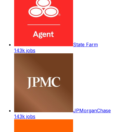
State Farm
143k
jobs
JPMorganChase
143k
jobs