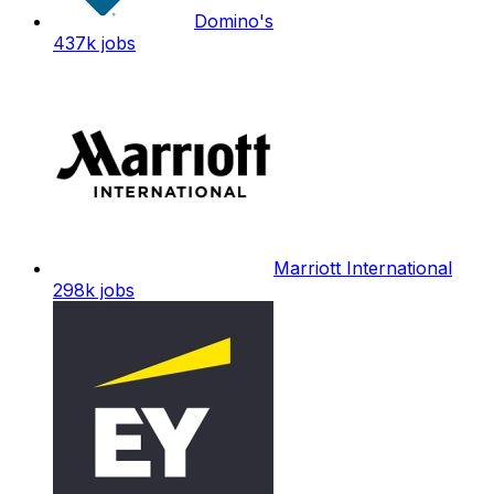
Domino's
437k
jobs
Marriott International
298k
jobs