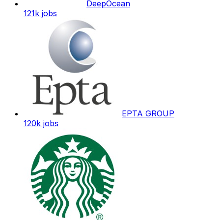
DeepOcean
121k
jobs
EPTA GROUP
120k
jobs