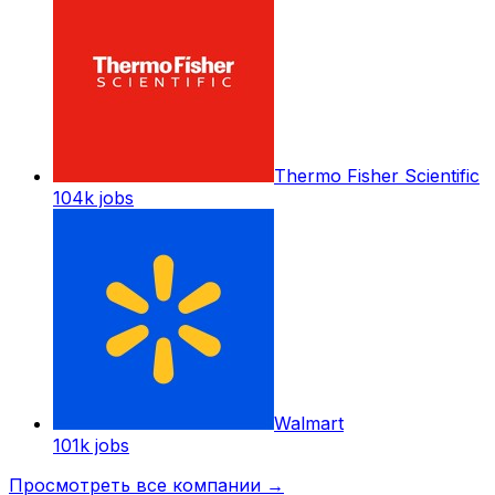
Thermo Fisher Scientific
104k
jobs
Walmart
101k
jobs
Просмотреть все компании
→