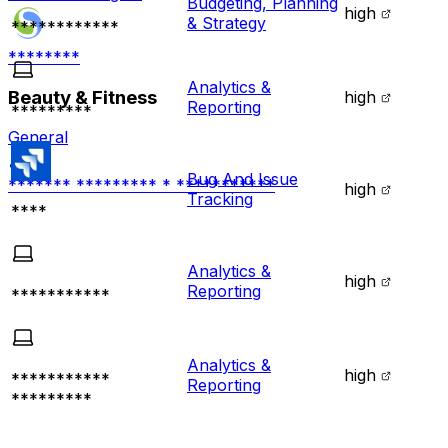
Budgeting, Planning
high
& Strategy
************
********
Analytics &
Beauty & Fitness
high
Reporting
*********
General
Bug And Issue
******* ********* * ***********
high
Tracking
****
Analytics &
high
Reporting
***********
Analytics &
high
***********
Reporting
*********