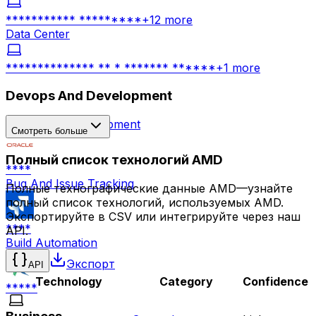
*********** *********
+
12
more
Data Center
************** ** * ******* ******
+
1
more
Devops And Development
Application Development
Смотреть больше
Полный список технологий AMD
****
Bug And Issue Tracking
Полные технографические данные AMD—узнайте
полный список технологий, используемых AMD.
Экспортируйте в CSV или интегрируйте через наш
****
API.
Build Automation
Экспорт
API
Technology
Category
Confidence
*****