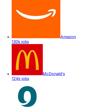
Amazon
130k
jobs
McDonald's
124k
jobs