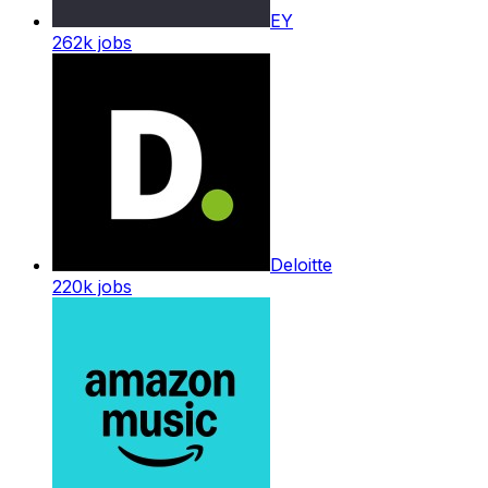
EY
262k
jobs
Deloitte
220k
jobs