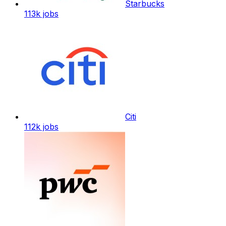
Starbucks
113k
jobs
Citi
112k
jobs