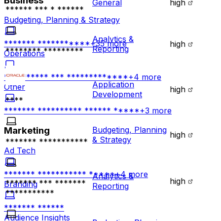
Business
General
high
****** *** * ******
Budgeting, Planning & Strategy
Analytics &
******* ***********
+
35
more
high
Reporting
******** *********
Operations
********** *** *************
+
4
more
Application
Other
high
Development
****
******* ********** ****** *****
+
3
more
Budgeting, Planning
Marketing
high
& Strategy
******* ***********
Ad Tech
******* *********** *****
+
4
more
Analytics &
high
******* *** *******
Branding
Reporting
***********
******* ******
Audience Insights