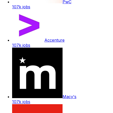
PwC
107k
jobs
Accenture
107k
jobs
Macy's
107k
jobs