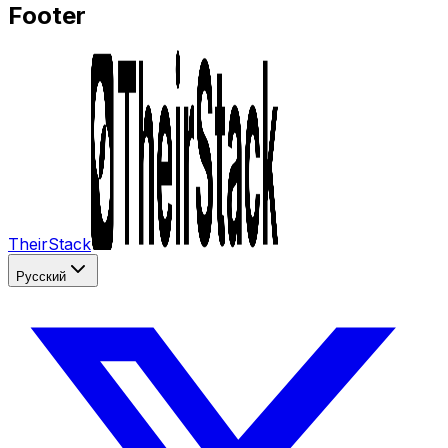
Footer
TheirStack
Русский