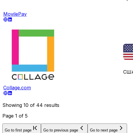
MovilePay
СШ
Collage.com
Showing
10
of
44
results
Page
1
of
5
Go to first page
Go to previous page
Go to next page