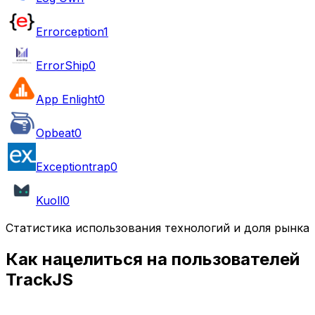
Errorception
1
ErrorShip
0
App Enlight
0
Opbeat
0
Exceptiontrap
0
Kuoll
0
Статистика использования технологий и доля рынка
Как нацелиться на пользователей
TrackJS