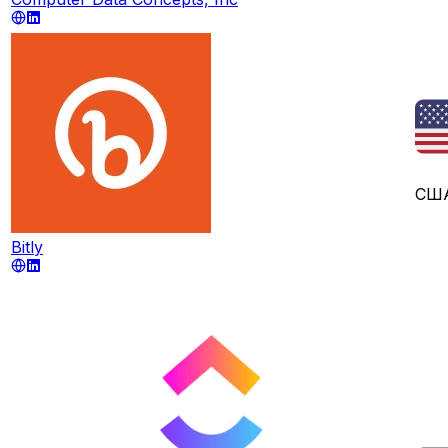
СШ
Bitly