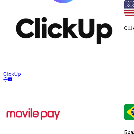
СШ
ClickUp
Бра