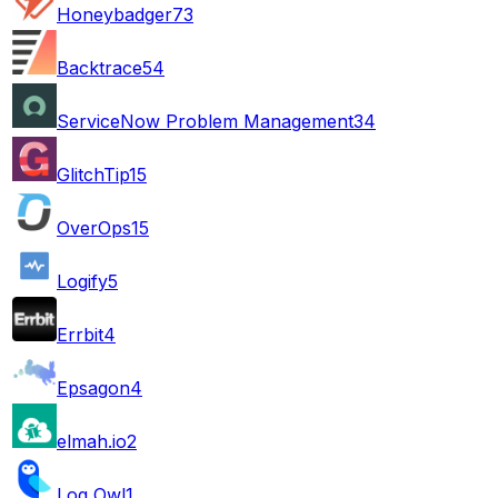
Honeybadger
73
Backtrace
54
ServiceNow Problem Management
34
GlitchTip
15
OverOps
15
Logify
5
Errbit
4
Epsagon
4
elmah.io
2
Log Owl
1