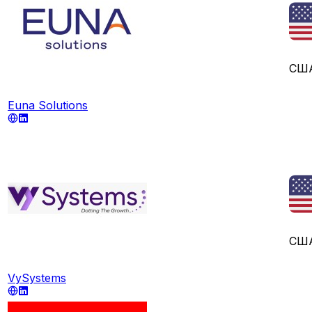
СШ
Euna Solutions
СШ
VySystems