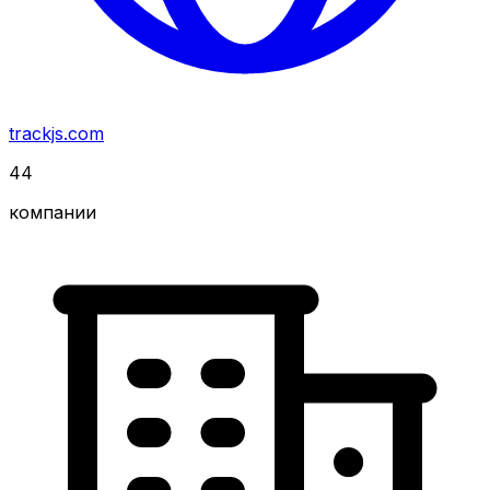
trackjs.com
44
компании