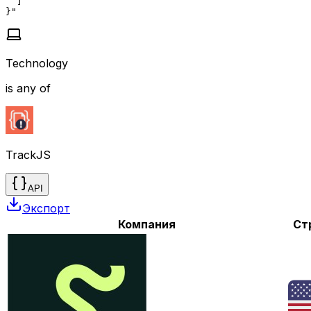
  ]

}"
Technology
is any of
TrackJS
API
Экспорт
Компания
Ст