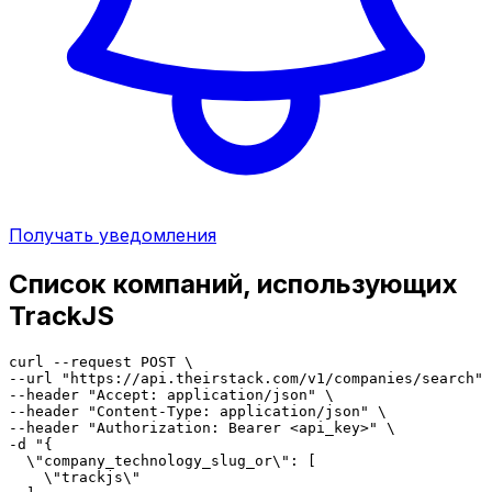
Получать уведомления
Список компаний, использующих
TrackJS
curl --request POST \

--url "https://api.theirstack.com/v1/companies/search" 
--header "Accept: application/json" \

--header "Content-Type: application/json" \

--header "Authorization: Bearer <api_key>" \

-d "{

  \"company_technology_slug_or\": [

    \"trackjs\"
