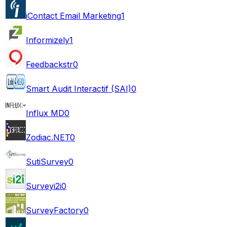
iContact Email Marketing
1
Informizely
1
Feedbackstr
0
Smart Audit Interactif (SAI)
0
Influx MD
0
Zodiac.NET
0
SutiSurvey
0
Surveyi2i
0
SurveyFactory
0