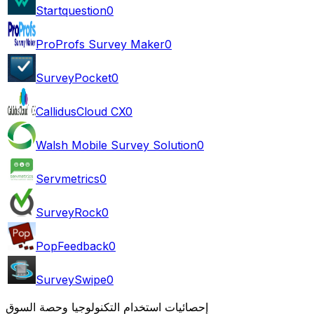
Startquestion
0
ProProfs Survey Maker
0
SurveyPocket
0
CallidusCloud CX
0
Walsh Mobile Survey Solution
0
Servmetrics
0
SurveyRock
0
PopFeedback
0
SurveySwipe
0
إحصائيات استخدام التكنولوجيا وحصة السوق