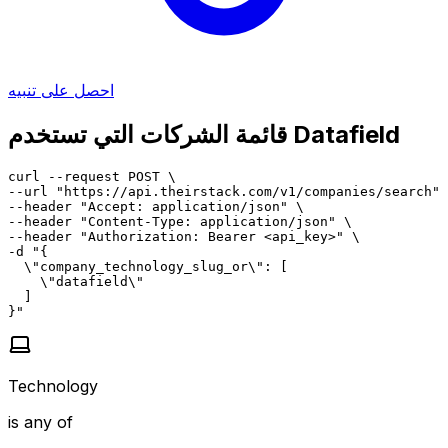
احصل على تنبيه
قائمة الشركات التي تستخدم Datafield
curl --request POST \

--url "https://api.theirstack.com/v1/companies/search" 
--header "Accept: application/json" \

--header "Content-Type: application/json" \

--header "Authorization: Bearer <api_key>" \

-d "{

  \"company_technology_slug_or\": [

    \"datafield\"

  ]

}"
Technology
is any of