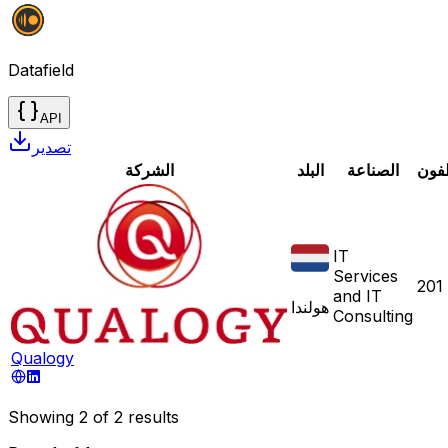
Datafield
API
تصدير
فون
الصناعة
البلد
الشركة
IT
Services
201
and IT
هولندا
Consulting
Qualogy
Showing
2
of
2
results