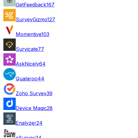
GetFeedback
167
SurveyGizmo
127
Momentive
103
Survicate
77
AskNicely
64
Qualaroo
44
Zoho Survey
39
Device Magic
28
Enalyzer
24
eSurvey
24