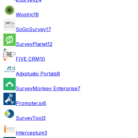
Wootric
18
SoGoSurvey
17
SurveyPlanet
12
FIVE CRM
10
Adxstudio Portals
8
SurveyMonkey Enterprise
7
Promoter.io
6
SurveyTool
3
Interceptum
3