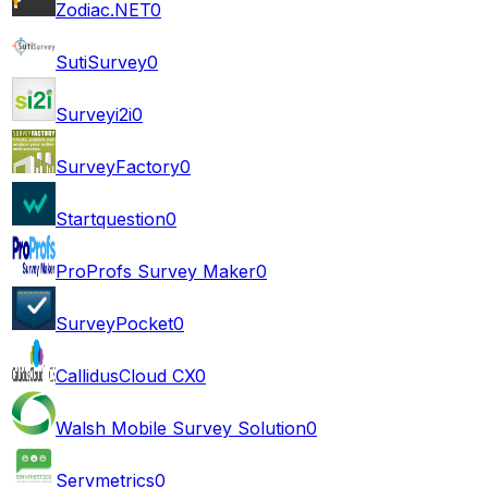
Zodiac.NET
0
SutiSurvey
0
Surveyi2i
0
SurveyFactory
0
Startquestion
0
ProProfs Survey Maker
0
SurveyPocket
0
CallidusCloud CX
0
Walsh Mobile Survey Solution
0
Servmetrics
0