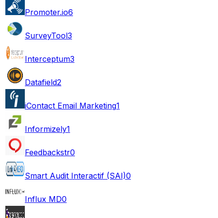
Promoter.io
6
SurveyTool
3
Interceptum
3
Datafield
2
iContact Email Marketing
1
Informizely
1
Feedbackstr
0
Smart Audit Interactif (SAI)
0
Influx MD
0