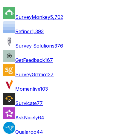
SurveyMonkey
5,702
Refiner
1,393
Survey Solutions
376
GetFeedback
167
SurveyGizmo
127
Momentive
103
Survicate
77
AskNicely
64
Qualaroo
44