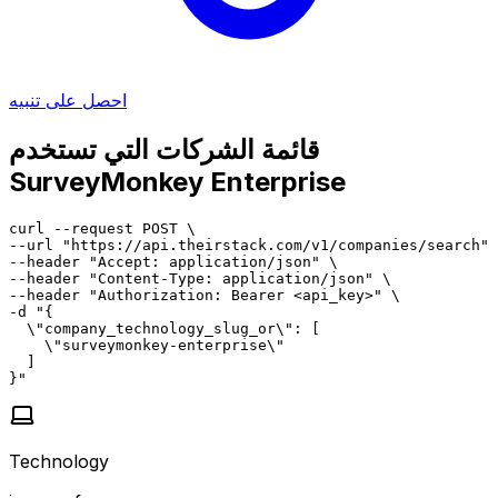
احصل على تنبيه
قائمة الشركات التي تستخدم
SurveyMonkey Enterprise
curl --request POST \

--url "https://api.theirstack.com/v1/companies/search" 
--header "Accept: application/json" \

--header "Content-Type: application/json" \

--header "Authorization: Bearer <api_key>" \

-d "{

  \"company_technology_slug_or\": [

    \"surveymonkey-enterprise\"

  ]

}"
Technology