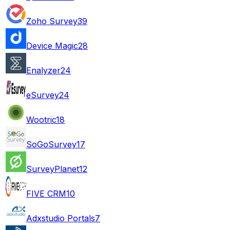
Zoho Survey
39
Device Magic
28
Enalyzer
24
eSurvey
24
Wootric
18
SoGoSurvey
17
SurveyPlanet
12
FIVE CRM
10
Adxstudio Portals
7