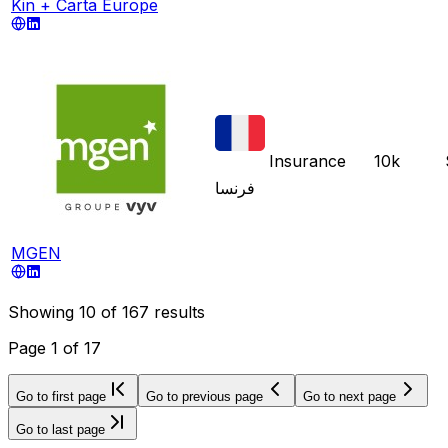
Kin + Carta Europe
Insurance
10k
فرنسا
MGEN
Showing
10
of
167
results
Page
1
of
17
Go to first page
Go to previous page
Go to next page
Go to last page