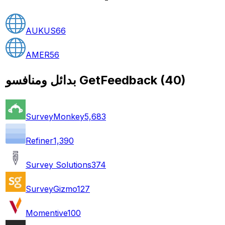
AUKUS
66
AMER
56
)
40
(
بدائل ومنافسو GetFeedback
SurveyMonkey
5,683
Refiner
1,390
Survey Solutions
374
SurveyGizmo
127
Momentive
100