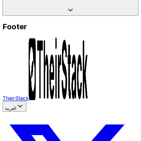
Footer
TheirStack
العربية