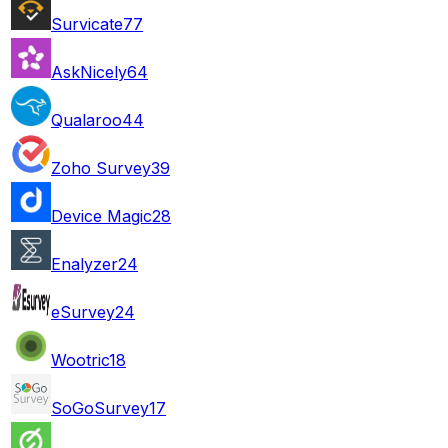
Survicate
77
AskNicely
64
Qualaroo
44
Zoho Survey
39
Device Magic
28
Enalyzer
24
eSurvey
24
Wootric
18
SoGoSurvey
17