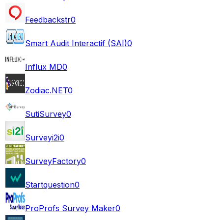
Feedbackstr
0
Smart Audit Interactif (SAI)
0
Influx MD
0
Zodiac.NET
0
SutiSurvey
0
Surveyi2i
0
SurveyFactory
0
Startquestion
0
ProProfs Survey Maker
0