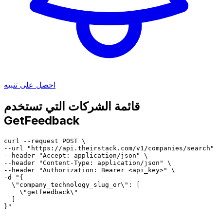
احصل على تنبيه
قائمة الشركات التي تستخدم
GetFeedback
curl --request POST \

--url "https://api.theirstack.com/v1/companies/search" 
--header "Accept: application/json" \

--header "Content-Type: application/json" \

--header "Authorization: Bearer <api_key>" \

-d "{

  \"company_technology_slug_or\": [

    \"getfeedback\"

  ]

}"