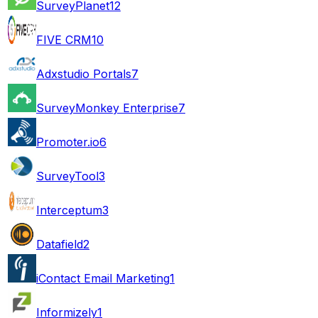
SurveyPlanet
12
FIVE CRM
10
Adxstudio Portals
7
SurveyMonkey Enterprise
7
Promoter.io
6
SurveyTool
3
Interceptum
3
Datafield
2
iContact Email Marketing
1
Informizely
1