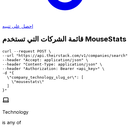
احصل على تنبيه
قائمة الشركات التي تستخدم MouseStats
curl --request POST \

--url "https://api.theirstack.com/v1/companies/search" 
--header "Accept: application/json" \

--header "Content-Type: application/json" \

--header "Authorization: Bearer <api_key>" \

-d "{

  \"company_technology_slug_or\": [

    \"mousestats\"

  ]

}"
Technology
is any of