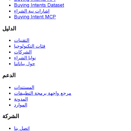
Buying Intents Dataset
إشارات نية الشراء
Buying Intent MCP
الدليل
التقنيات
فئات التكنولوجيا
الشركات
نوايا الشراء
حول بياناتنا
الدعم
المستندات
مرجع واجهة برمجة التطبيقات
المدونة
الموارد
الشركة
اتصل بنا