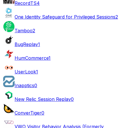
RecordTS
4
One Identity Safeguard for Privileged Sessions
2
Tamboo
2
BugReplay
1
HumCommerce
1
UserLook
1
Inapptics
0
New Relic Session Replay
0
ConverTiger
0
VWO Visitor Behavior Analysis (Formerly