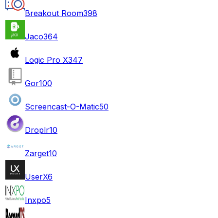
Breakout Room
398
Jaco
364
Logic Pro X
347
Gor
100
Screencast-O-Matic
50
Droplr
10
Zarget
10
UserX
6
Inxpo
5