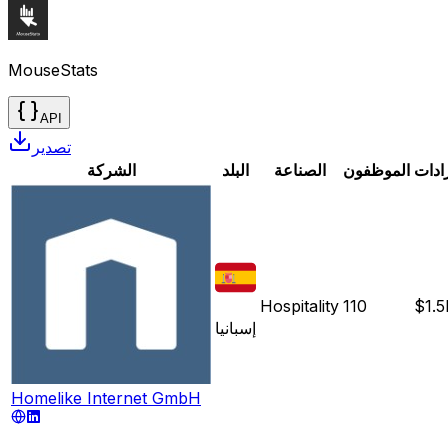
MouseStats
API
تصدير
رادات
الموظفون
الصناعة
البلد
الشركة
Hospitality
110
$1.
إسبانيا
Homelike Internet GmbH