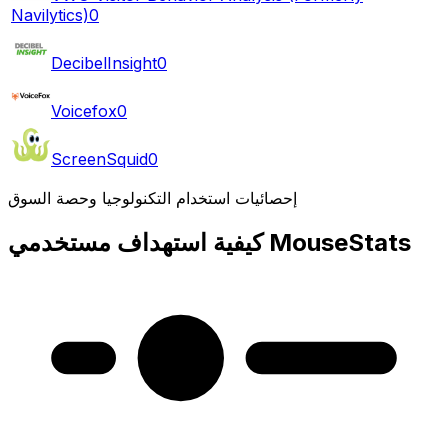
Navilytics)
0
DecibelInsight
0
Voicefox
0
ScreenSquid
0
إحصائيات استخدام التكنولوجيا وحصة السوق
كيفية استهداف مستخدمي MouseStats