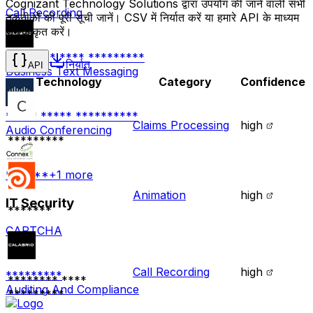
Cognizant Technology Solutions द्वारा उपयोग की जाने वाली सभी
Call Recording
तकनीकों की पूरी सूची जानें। CSV में निर्यात करें या हमारे API के माध्यम
से एकीकृत करें।
******** **** *********
निर्यात
API
Business Text Messaging
Technology
Category
Confidence
***** ***** **********
Claims Processing
high
Audio Conferencing
*********
******
+
1
more
Animation
high
IT Security
*******
CAPTCHA
Call Recording
high
*********
******** ****
Auditing And Compliance
*********