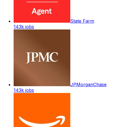
State Farm
143k
jobs
JPMorganChase
143k
jobs