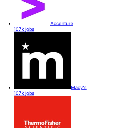
Accenture
107k
jobs
Macy's
107k
jobs