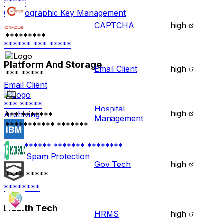
*****
Cryptographic Key Management
CAPTCHA
high
*********
****** *** *****
Platform And Storage
Email Client
high
*** *****
Email Client
*** *****
Hospital
high
Archiving
*** *******
Management
*********** *******
*** ******* ******* ********
Email Spam Protection
Gov Tech
high
**** *****
********
Health Tech
HRMS
high