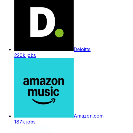
Deloitte
220k
jobs
Amazon.com
187k
jobs