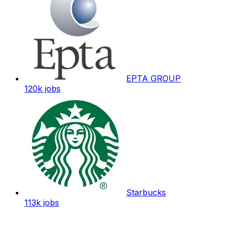
EPTA GROUP
120k
jobs
Starbucks
113k
jobs