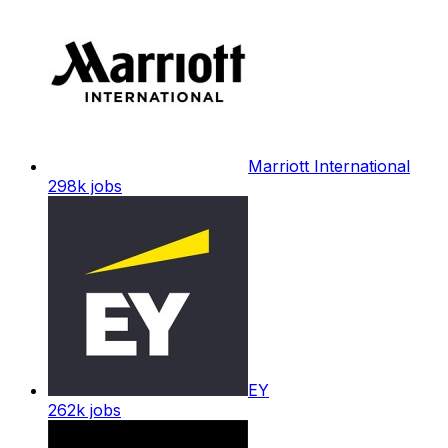
Marriott International
298k
jobs
EY
262k
jobs