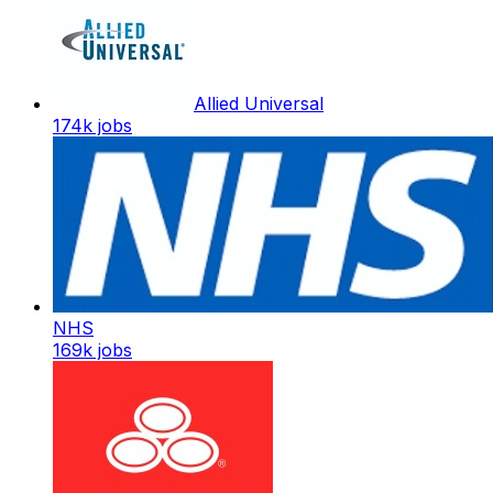
Allied Universal
174k
jobs
NHS
169k
jobs