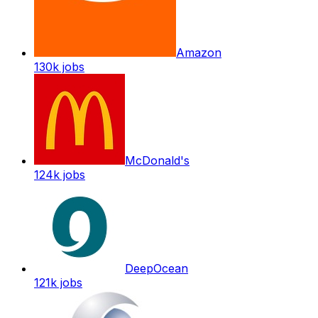
Amazon
130k
jobs
McDonald's
124k
jobs
DeepOcean
121k
jobs