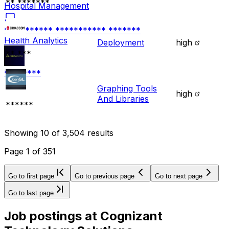
** *******
Hospital Management
*** ******* *********** *******
Health Analytics
Deployment
high
** ***
********
Graphing Tools
high
And Libraries
******
Showing
10
of
3,504
results
Page
1
of
351
Go to first page
Go to previous page
Go to next page
Go to last page
Job postings at
Cognizant