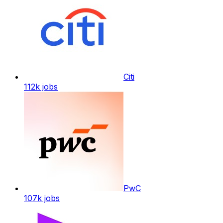
Citi
112k
jobs
PwC
107k
jobs