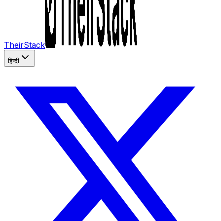
TheirStack
हिन्दी