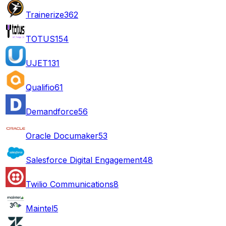
Trainerize
362
TOTUS
154
UJET
131
Qualifio
61
Demandforce
56
Oracle Documaker
53
Salesforce Digital Engagement
48
Twilio Communications
8
Maintel
5