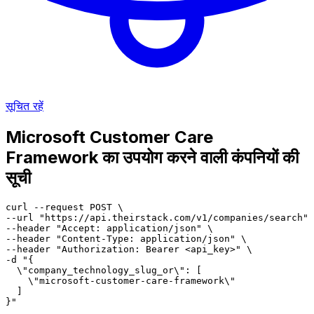
सूचित रहें
Microsoft Customer Care
Framework का उपयोग करने वाली कंपनियों की
सूची
curl --request POST \

--url "https://api.theirstack.com/v1/companies/search" 
--header "Accept: application/json" \

--header "Content-Type: application/json" \

--header "Authorization: Bearer <api_key>" \

-d "{

  \"company_technology_slug_or\": [

    \"microsoft-customer-care-framework\"

  ]

}"