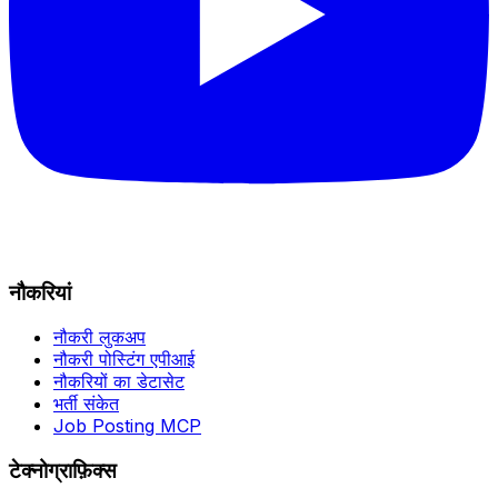
नौकरियां
नौकरी लुकअप
नौकरी पोस्टिंग एपीआई
नौकरियों का डेटासेट
भर्ती संकेत
Job Posting MCP
टेक्नोग्राफ़िक्स