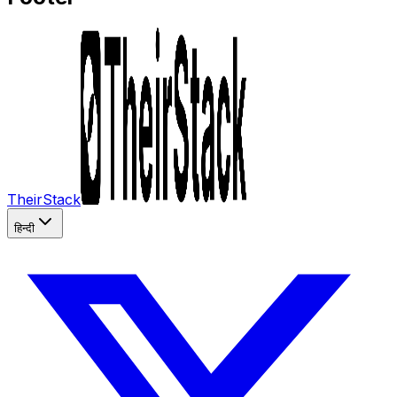
TheirStack
हिन्दी