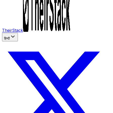
TheirStack
हिन्दी