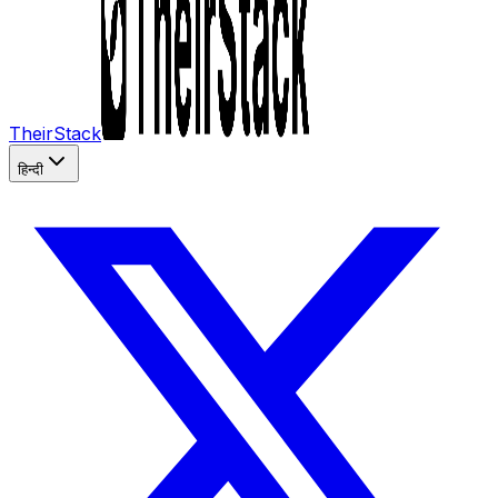
TheirStack
हिन्दी