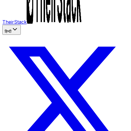
TheirStack
हिन्दी