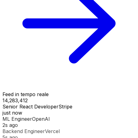
Feed in tempo reale
14,283,412
Senior React Developer
Stripe
just now
ML Engineer
OpenAI
2s ago
Backend Engineer
Vercel
5s ago