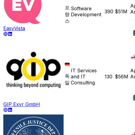
A
프
Software
390
$51M
A
랑
Development
스
EasyVista
IT Services
A
독
and IT
130
$56M
A
일
Consulting
GIP Exyr GmbH