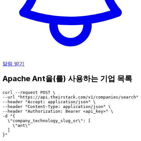
알림 받기
Apache Ant을(를) 사용하는 기업 목록
curl --request POST \

--url "https://api.theirstack.com/v1/companies/search" 
--header "Accept: application/json" \

--header "Content-Type: application/json" \

--header "Authorization: Bearer <api_key>" \

-d "{

  \"company_technology_slug_or\": [

    \"ant\"

  ]

}"