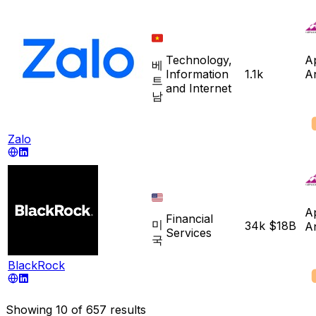
Technology,
A
베
Information
1.1k
A
트
and Internet
남
Zalo
A
Financial
미
34k
$18B
A
Services
국
BlackRock
Showing
10
of
657
results