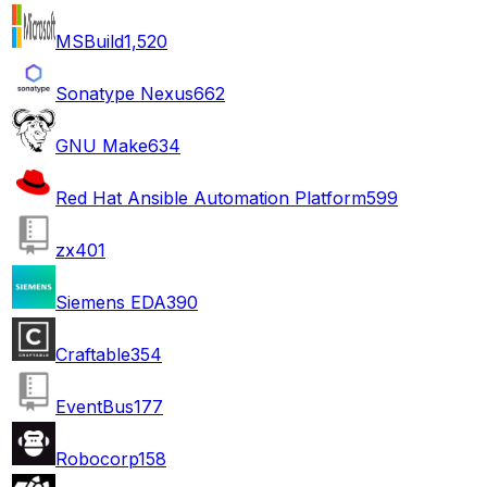
MSBuild
1,520
Sonatype Nexus
662
GNU Make
634
Red Hat Ansible Automation Platform
599
zx
401
Siemens EDA
390
Craftable
354
EventBus
177
Robocorp
158