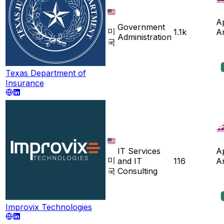
A
Government
미
1.1k
A
Administration
국
Texas Department of
Insurance
IT Services
A
미
and IT
116
A
국
Consulting
Improvix Technologies