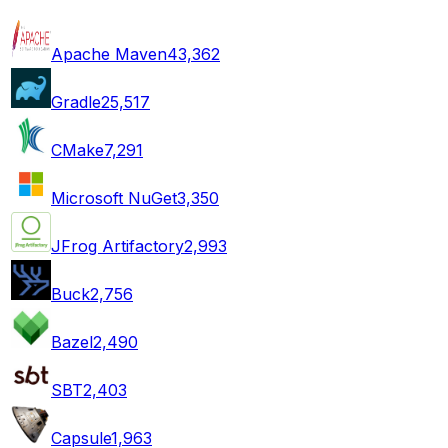
Apache Maven
43,362
Gradle
25,517
CMake
7,291
Microsoft NuGet
3,350
JFrog Artifactory
2,993
Buck
2,756
Bazel
2,490
SBT
2,403
Capsule
1,963