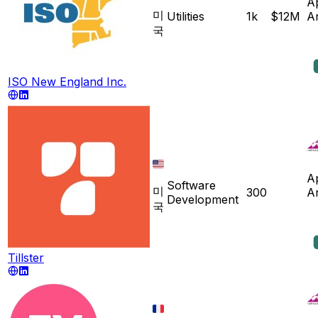
A
미
Utilities
1k
$12M
A
국
ISO New England Inc.
A
Software
미
300
A
Development
국
Tillster