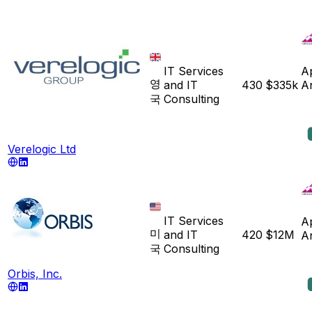
IT Services
A
영
and IT
430
$335k
A
국
Consulting
Verelogic Ltd
IT Services
A
미
and IT
420
$12M
A
국
Consulting
Orbis, Inc.