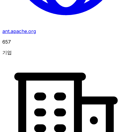
ant.apache.org
657
기업