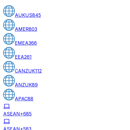
AUKUS
845
AMER
803
EMEA
366
EEA
261
CANZUK
112
ANZUK
89
APAC
88
ASEAN+6
85
ASEAN+5
83