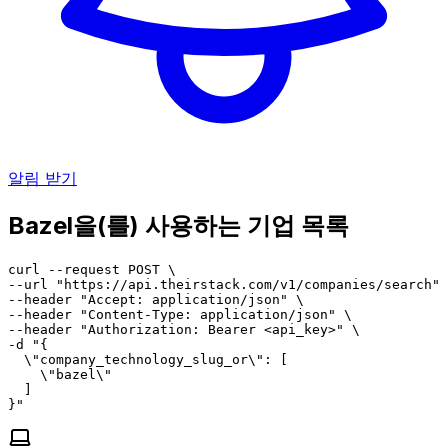
알림 받기
Bazel을(를) 사용하는 기업 목록
curl --request POST \

--url "https://api.theirstack.com/v1/companies/search" 
--header "Accept: application/json" \

--header "Content-Type: application/json" \

--header "Authorization: Bearer <api_key>" \

-d "{

  \"company_technology_slug_or\": [

    \"bazel\"

  ]

}"