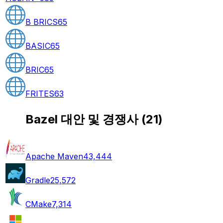
B BRICS
65
BASIC
65
BRIC
65
FRITES
63
Bazel 대안 및 경쟁사
(
21
)
Apache Maven
43,444
Gradle
25,572
CMake
7,314