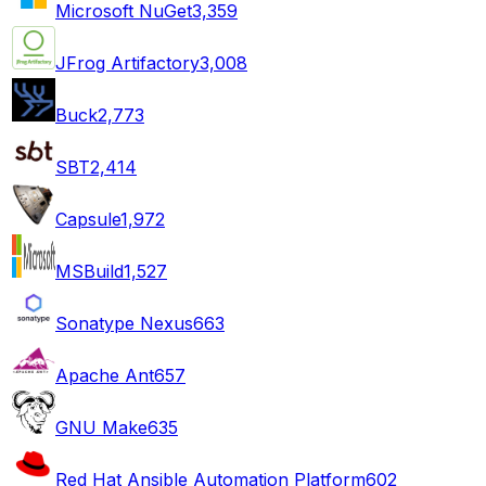
Microsoft NuGet
3,359
JFrog Artifactory
3,008
Buck
2,773
SBT
2,414
Capsule
1,972
MSBuild
1,527
Sonatype Nexus
663
Apache Ant
657
GNU Make
635
Red Hat Ansible Automation Platform
602