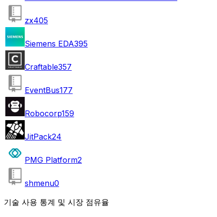
zx
405
Siemens EDA
395
Craftable
357
EventBus
177
Robocorp
159
JitPack
24
PMG Platform
2
shmenu
0
기술 사용 통계 및 시장 점유율