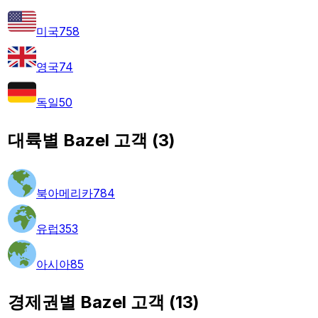
미국
758
영국
74
독일
50
대륙별 Bazel 고객
(
3
)
북아메리카
784
유럽
353
아시아
85
경제권별 Bazel 고객
(
13
)