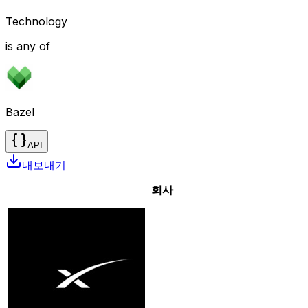
Technology
is any of
Bazel
API
내보내기
회사