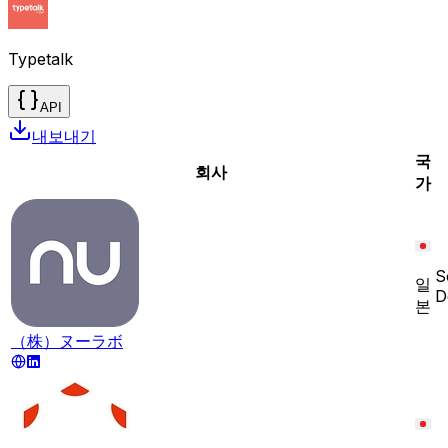
Typetalk
API
내보내기
국
회사
가
S
일
D
본
（株）ヌーラボ