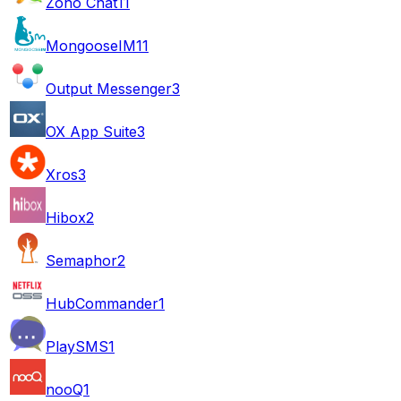
Zoho Chat
11
MongooseIM
11
Output Messenger
3
OX App Suite
3
Xros
3
Hibox
2
Semaphor
2
HubCommander
1
PlaySMS
1
nooQ
1