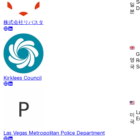
S
일
D
본
株式会社リバスタ
G
영
R
국
S
Kirklees Council
L
미
E
국
Las Vegas Metropolitan Police Department