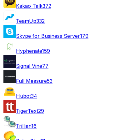
Kakao Talk
372
TeamUp
332
Skype for Business Server
179
Hyphenate
159
Signal Vine
77
Full Measure
53
Hubot
34
TigerText
29
Trillian
16