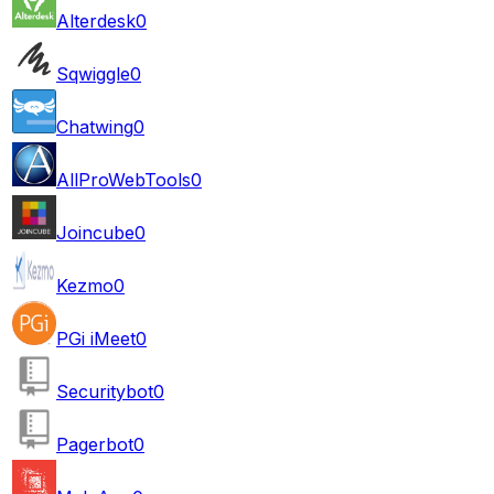
Alterdesk
0
Sqwiggle
0
Chatwing
0
AllProWebTools
0
Joincube
0
Kezmo
0
PGi iMeet
0
Securitybot
0
Pagerbot
0