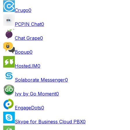
Crugo
0
PCPIN Chat
0
Chat Grape
0
Bopup
0
Hosted.IM
0
Solaborate Messenger
0
Ivy by Go Moment
0
EngageDots
0
Skype for Business Cloud PBX
0