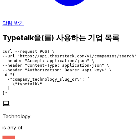
알림 받기
Typetalk을(를) 사용하는 기업 목록
curl --request POST \

--url "https://api.theirstack.com/v1/companies/search" 
--header "Accept: application/json" \

--header "Content-Type: application/json" \

--header "Authorization: Bearer <api_key>" \

-d "{

  \"company_technology_slug_or\": [

    \"typetalk\"

  ]

}"
Technology
is any of