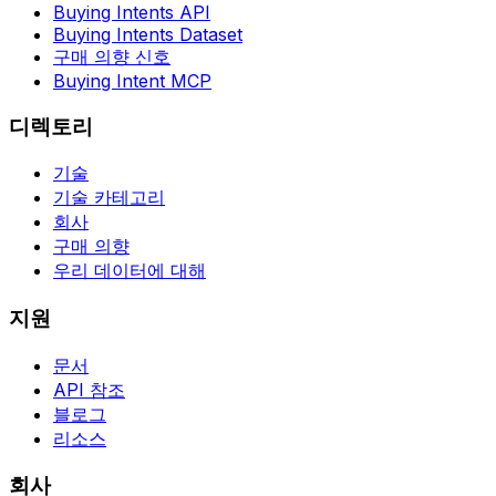
Buying Intents API
Buying Intents Dataset
구매 의향 신호
Buying Intent MCP
디렉토리
기술
기술 카테고리
회사
구매 의향
우리 데이터에 대해
지원
문서
API 참조
블로그
리소스
회사