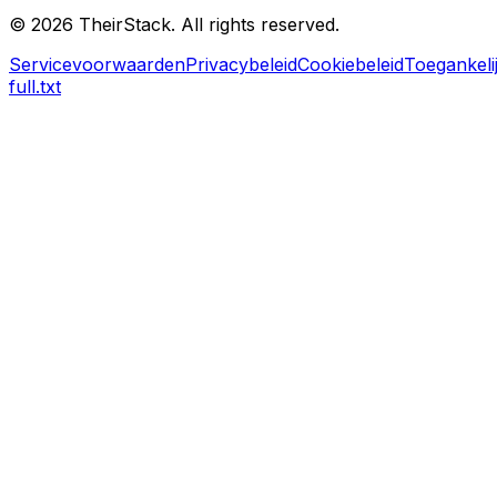
©
2026
TheirStack. All rights reserved.
Servicevoorwaarden
Privacybeleid
Cookiebeleid
Toegankeli
full.txt