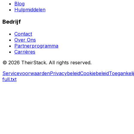
Blog
Hulpmiddelen
Bedrijf
Contact
Over Ons
Partnerprogramma
Carrières
©
2026
TheirStack. All rights reserved.
Servicevoorwaarden
Privacybeleid
Cookiebeleid
Toegankeli
full.txt