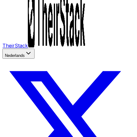
TheirStack
Nederlands