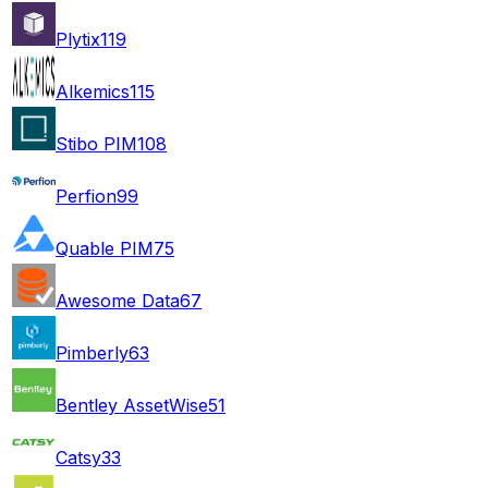
Plytix
119
Alkemics
115
Stibo PIM
108
Perfion
99
Quable PIM
75
Awesome Data
67
Pimberly
63
Bentley AssetWise
51
Catsy
33