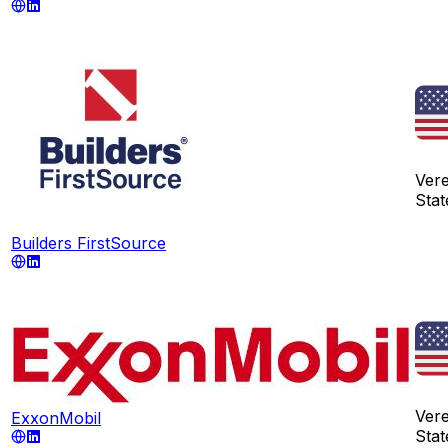
Ver
Stat
Builders FirstSource
Ver
ExxonMobil
Stat