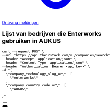
Ontvang meldingen
Lijst van bedrijven die Enterworks
gebruiken in AUKUS
curl --request POST \

--url "https://api.theirstack.com/v1/companies/search" 
--header "Accept: application/json" \

--header "Content-Type: application/json" \

--header "Authorization: Bearer <api_key>" \

-d "{

  \"company_technology_slug_or\": [

    \"enterworks\"

  ],

  \"company_country_code_or\": [

    \"AUKUS\"

  ]

}"