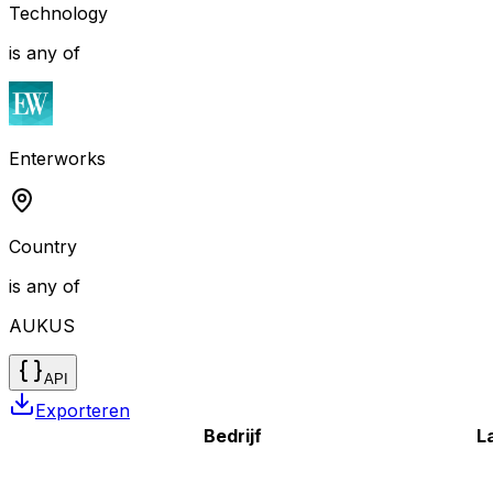
Technology
is any of
Enterworks
Country
is any of
AUKUS
API
Exporteren
Bedrijf
L