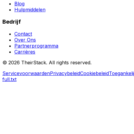
Blog
Hulpmiddelen
Bedrijf
Contact
Over Ons
Partnerprogramma
Carrières
©
2026
TheirStack. All rights reserved.
Servicevoorwaarden
Privacybeleid
Cookiebeleid
Toegankeli
full.txt