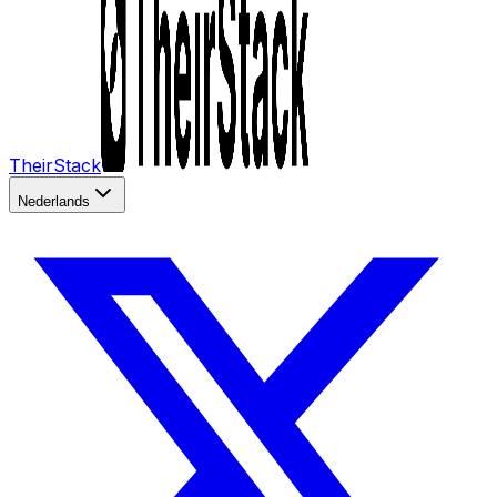
TheirStack
Nederlands