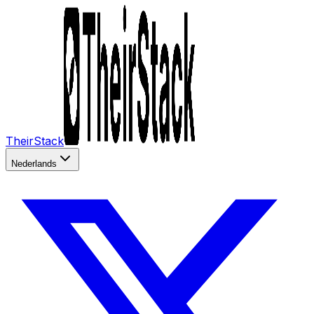
TheirStack
Nederlands