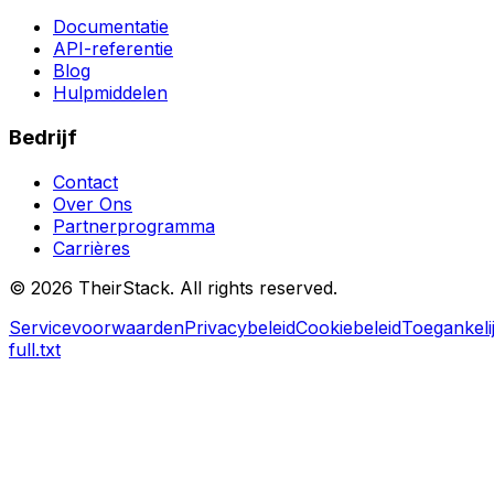
Documentatie
API-referentie
Blog
Hulpmiddelen
Bedrijf
Contact
Over Ons
Partnerprogramma
Carrières
©
2026
TheirStack. All rights reserved.
Servicevoorwaarden
Privacybeleid
Cookiebeleid
Toegankeli
full.txt