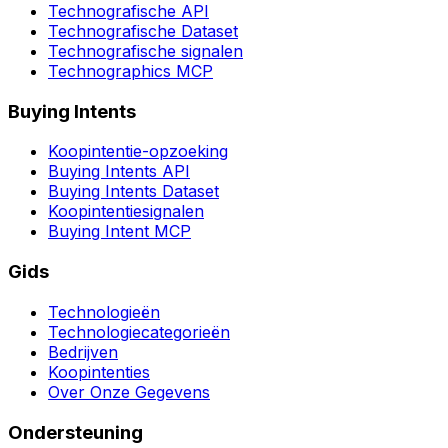
Technografische API
Technografische Dataset
Technografische signalen
Technographics MCP
Buying Intents
Koopintentie-opzoeking
Buying Intents API
Buying Intents Dataset
Koopintentiesignalen
Buying Intent MCP
Gids
Technologieën
Technologiecategorieën
Bedrijven
Koopintenties
Over Onze Gegevens
Ondersteuning