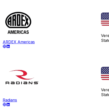
Ver
Stat
ARDEX Americas
Ver
Stat
Radians