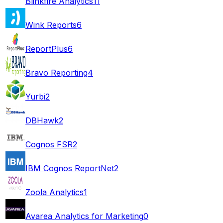
Blinkfire Analytics
11
Wink Reports
6
ReportPlus
6
Bravo Reporting
4
Yurbi
2
DBHawk
2
Cognos FSR
2
IBM Cognos ReportNet
2
Zoola Analytics
1
Avarea Analytics for Marketing
0