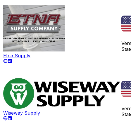
Ver
Stat
Etna Supply
Ver
Wiseway Supply
Stat