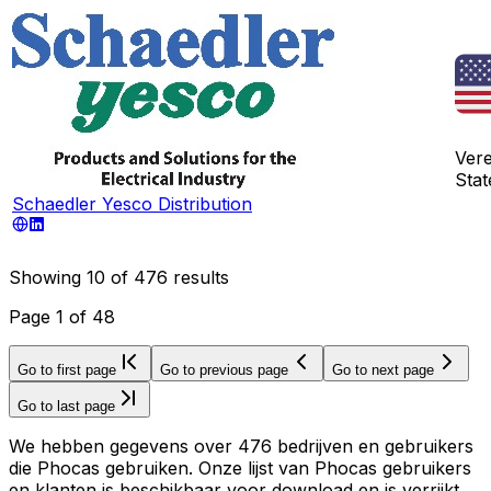
Ver
Stat
Schaedler Yesco Distribution
Showing
10
of
476
results
Page
1
of
48
Go to first page
Go to previous page
Go to next page
Go to last page
We hebben gegevens over 476 bedrijven en gebruikers
die Phocas gebruiken. Onze lijst van Phocas gebruikers
en klanten is beschikbaar voor download en is verrijkt