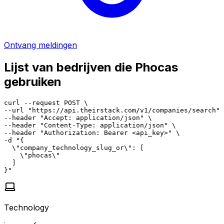
Ontvang meldingen
Lijst van bedrijven die Phocas
gebruiken
curl --request POST \

--url "https://api.theirstack.com/v1/companies/search" 
--header "Accept: application/json" \

--header "Content-Type: application/json" \

--header "Authorization: Bearer <api_key>" \

-d "{

  \"company_technology_slug_or\": [

    \"phocas\"

  ]

}"
Technology