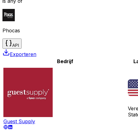
is any of
Phocas
API
Exporteren
Bedrijf
L
Ver
Stat
Guest Supply