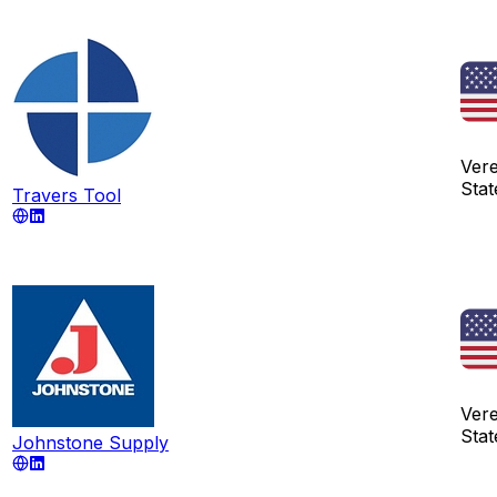
Ver
Stat
Travers Tool
Ver
Stat
Johnstone Supply