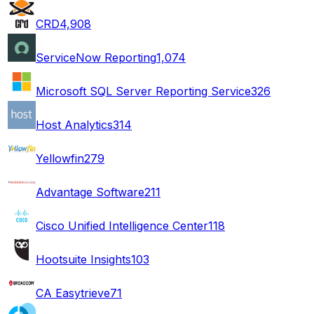
CRD
4,908
ServiceNow Reporting
1,074
Microsoft SQL Server Reporting Service
326
Host Analytics
314
Yellowfin
279
Advantage Software
211
Cisco Unified Intelligence Center
118
Hootsuite Insights
103
CA Easytrieve
71