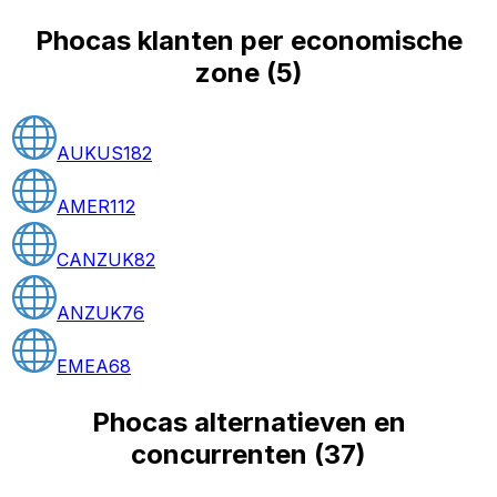
Phocas klanten per economische
zone
(
5
)
AUKUS
182
AMER
112
CANZUK
82
ANZUK
76
EMEA
68
Phocas alternatieven en
concurrenten
(
37
)