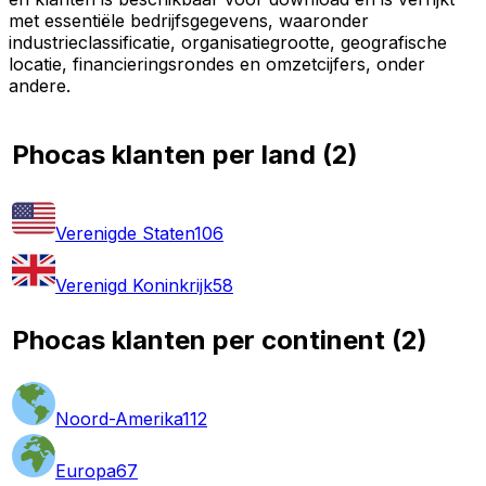
met essentiële bedrijfsgegevens, waaronder
industrieclassificatie, organisatiegrootte, geografische
locatie, financieringsrondes en omzetcijfers, onder
andere.
Phocas klanten per land
(
2
)
Verenigde Staten
106
Verenigd Koninkrijk
58
Phocas klanten per continent
(
2
)
Noord-Amerika
112
Europa
67