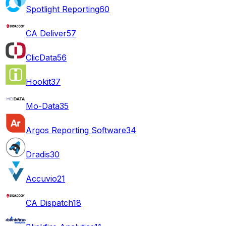
Spotlight Reporting
60
CA Deliver
57
ClicData
56
Hookit
37
Mo-Data
35
Argos Reporting Software
34
Dradis
30
Accuvio
21
CA Dispatch
18