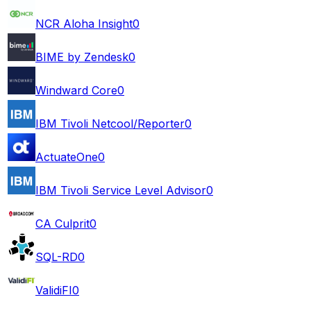
NCR Aloha Insight
0
BIME by Zendesk
0
Windward Core
0
IBM Tivoli Netcool/Reporter
0
ActuateOne
0
IBM Tivoli Service Level Advisor
0
CA Culprit
0
SQL-RD
0
ValidiFI
0