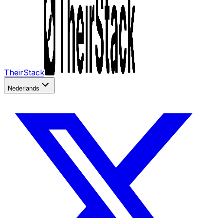
TheirStack
Nederlands