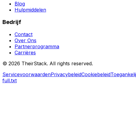
Blog
Hulpmiddelen
Bedrijf
Contact
Over Ons
Partnerprogramma
Carrières
©
2026
TheirStack. All rights reserved.
Servicevoorwaarden
Privacybeleid
Cookiebeleid
Toegankeli
full.txt